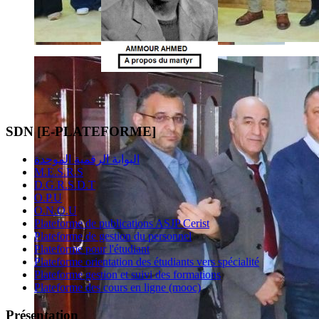
SDN [E-PLATEFORME]
البوابة الرقمية الموحدة
M.E.S.R.S
D.G.R.S.D.T
O.P.U
O.N.O.U
Plateforme de publications ASJP Cerist
Plateforme de gestion du personnel
Plateforme pour l'étudiant
Plateforme orientation des étudiants vers spécialité
Plateforme gestion et suivi des formations
Plateforme des cours en ligne (mooc)
Présentation