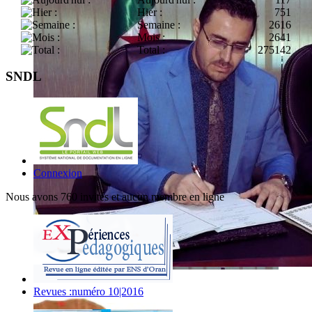
Hier :
751
Semaine :
2616
Mois :
2641
Total :
275142
SNDL
Connexion
Nous avons 760 invités et aucun membre en ligne
Revues :numéro 10|2016