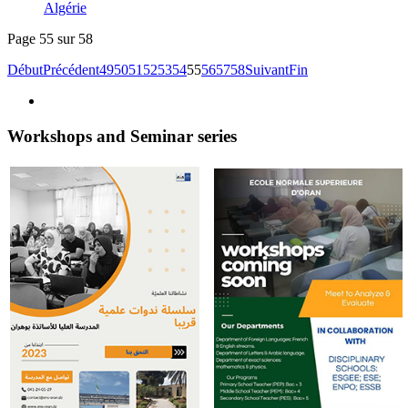
Algérie
Page 55 sur 58
Début
Précédent
49
50
51
52
53
54
55
56
57
58
Suivant
Fin
Workshops and Seminar series