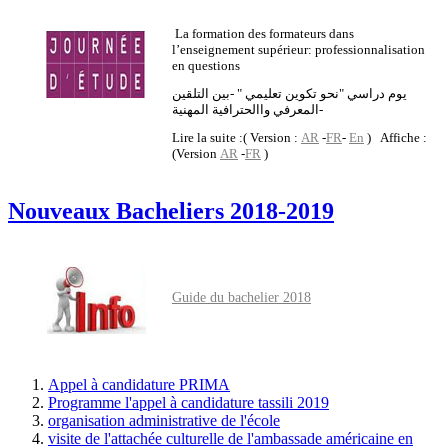
La formation des formateurs dans
l’enseignement supérieur: professionnalisation
en questions
يوم دراسي "نحو تكوين تعليمي " -بين التلقين
المعرفي واالحترافية المهنية-
Lire la suite :( Version :
AR
-
FR
-
En
) Affiche :
(Version
AR
-
FR
)
Nouveaux Bacheliers 2018-2019
Guide du bachelier 2018
Appel à candidature PRIMA
Programme l'appel à candidature tassili 2019
organisation administrative de l'école
visite de l'attachée culturelle de l'ambassade américaine en