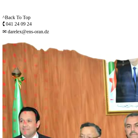
^Back To Top
🕻 041 24 09 24
✉ darelex@ens-oran.dz