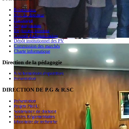
Présentation
Mot du directeur
Historique
Organigramme
Règlement intérieur
Conseil d'administration
Dépôt institutionnel des PV
Commission des marchés
Charte informatique
Direction de la pédagogie
Nos formations disponibles
Présentation
DIRECTION DE P.G & R.SC
Présentation
Projets PRFU
Soutenance de doctorat
Textes Réglementaires
laboratoire de recherche