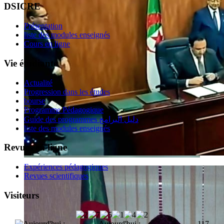
DSICRE
Présentation
liste des modules enseignés
Cours en ligne
Vie étudiante
Actualité
Progression dans les études
bourse
Programme Pédagogique
Guide des programmes دليل البرامج
liste des modules enseignés
Revues en ligne
Expériences pédagogiques
Revues scientifiques
Visiteurs
Aujourd'hui :
117