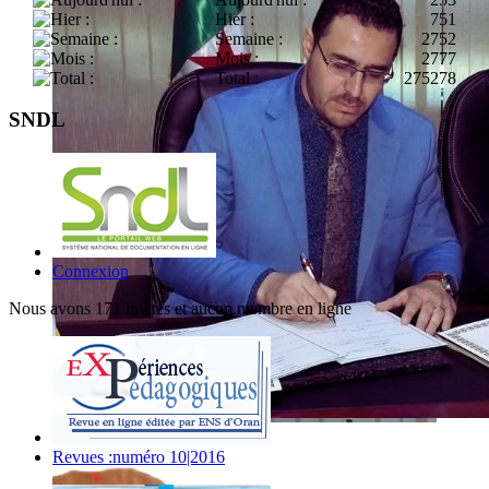
Hier :
751
Semaine :
2752
Mois :
2777
Total :
275278
SNDL
Connexion
Nous avons 171 invités et aucun membre en ligne
Revues :numéro 10|2016