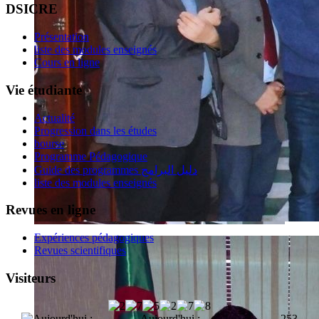
DSICRE
Présentation
liste des modules enseignés
Cours en ligne
Vie étudiante
Actualité
Progression dans les études
bourse
Programme Pédagogique
Guide des programmes دليل البرامج
liste des modules enseignés
Revues en ligne
Expériences pédagogiques
Revues scientifiques
Visiteurs
Aujourd'hui :
253