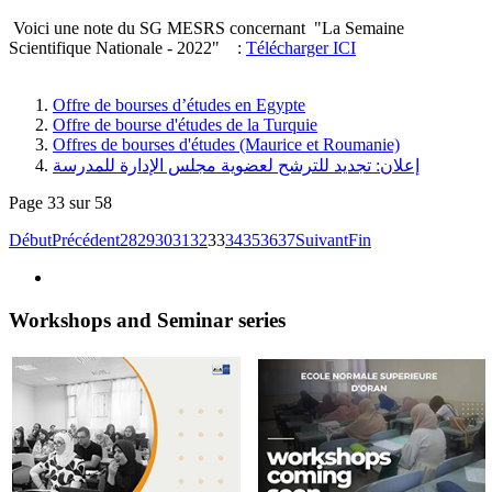
Voici une note du SG MESRS concernant "La Semaine
Scientifique Nationale - 2022" :
Télécharger ICI
Offre de bourses d’études en Egypte
Offre de bourse d'études de la Turquie
Offres de bourses d'études (Maurice et Roumanie)
إعلان: تجديد للترشح لعضوية مجلس الإدارة للمدرسة
Page 33 sur 58
Début
Précédent
28
29
30
31
32
33
34
35
36
37
Suivant
Fin
Workshops and Seminar series