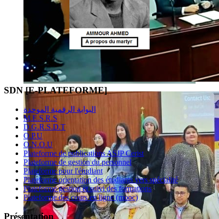
SDN [E-PLATEFORME]
البوابة الرقمية الموحدة
M.E.S.R.S
D.G.R.S.D.T
O.P.U
O.N.O.U
Plateforme de publications ASJP Cerist
Plateforme de gestion du personnel
Plateforme pour l'étudiant
Plateforme orientation des étudiants vers spécialité
Plateforme gestion et suivi des formations
Plateforme des cours en ligne (mooc)
Présentation