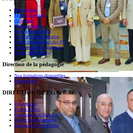
Présentation
Mot du directeur
Historique
Organigramme
Règlement intérieur
Conseil d'administration
Dépôt institutionnel des PV
Commission des marchés
Charte informatique
Direction de la pédagogie
Nos formations disponibles
Présentation
DIRECTION DE P.G & R.SC
Présentation
Projets PRFU
Soutenance de doctorat
Textes Réglementaires
laboratoire de recherche