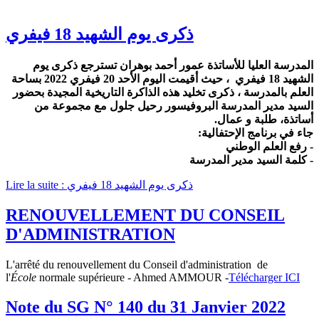
ذكرى يوم الشهيد 18 فيفري
المدرسة العليا للأساتذة عمور أحمد بوهران تسترجع ذكرى يوم
الشهيد 18 فيفري ، حيث أقيمت اليوم الأحد 20 فيفري 2022 بساحة
العلم بالمدرسة ، ذكرى تخليد هذه الذاكرة التاريخية المجيدة بحضور
السيد مدير المدرسة البروفيسور رحيل جلول مع مجموعة من
أساتذة، طلبة و عمال.
جاء في برنامج الإحتفالية:
- رفع العلم الوطني
- كلمة السيد مدير المدرسة
Lire la suite : ذكرى يوم الشهيد 18 فيفري
RENOUVELLEMENT DU CONSEIL
D'ADMINISTRATION
L'arrêté du renouvellement du Conseil d'administration de
l'
École
normale supérieure - Ahmed AMMOUR -
Télécharger ICI
Note du SG N° 140 du 31 Janvier 2022