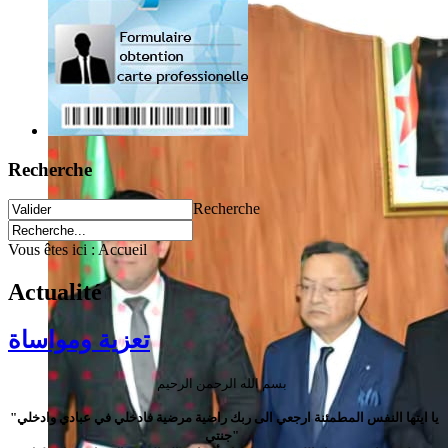
Recherche
Recherche
Vous êtes ici :
Accueil
Actualité
تعزية ومواساة
بسم الله الرحمن الرحيم
"يا ايتها النفس المطمئنة ارجعي الى ربك راضية مرضية فادخلي في عبادي وادخلي
جنتي"