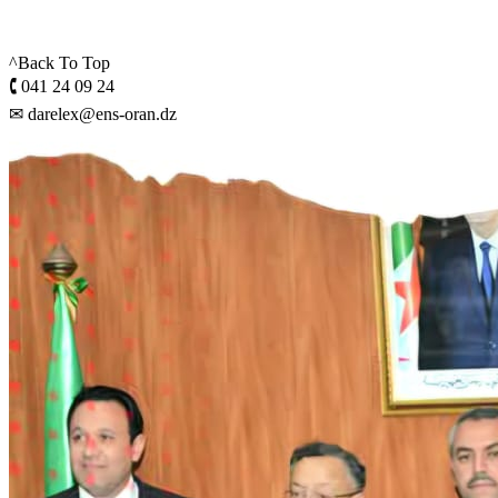
^Back To Top
🕻 041 24 09 24
✉ darelex@ens-oran.dz