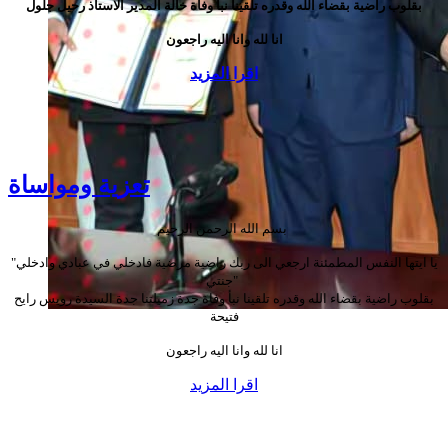
بقلوب راضية بقضاء الله وقدره تلقينا نبأ وفاة خالة المدير الاستاذ رحيل جلول
انا لله وانا اليه راجعون
اقرا المزيد
تعزية ومواساة
بسم الله الرحمن الرحيم
"يا ايتها النفس المطمئنة ارجعي الى ربك راضية مرضية فادخلي في عبادي وادخلي
جنتي"
بقلوب راضية بقضاء الله وقدره تلقينا نبأ وفاة جدة زميلتنا جدة السيدة رويس رايح
فتيحة
انا لله وانا اليه راجعون
اقرا المزيد