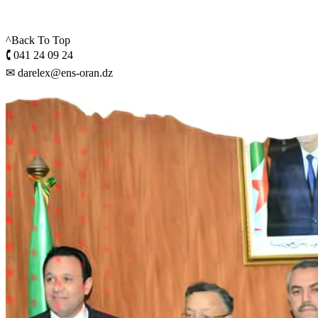
^Back To Top
🕻 041 24 09 24
✉ darelex@ens-oran.dz