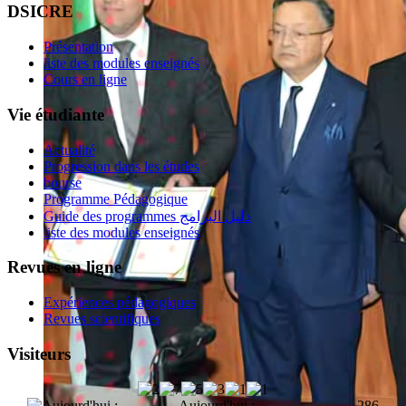
DSICRE
Présentation
liste des modules enseignés
Cours en ligne
Vie étudiante
Actualité
Progression dans les études
bourse
Programme Pédagogique
Guide des programmes دليل البرامج
liste des modules enseignés
Revues en ligne
Expériences pédagogiques
Revues scientifiques
Visiteurs
Aujourd'hui :
286