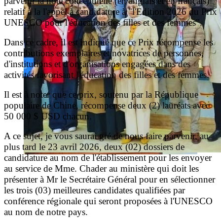
parvenir la note conceptuelle (en anglais et en français)
relatif à la l'appel à candidature à "l'Edition 2026 du Prix
UNESCO pour l'éducation des filles et des femmes".
Dans ce cadre, il est indiqué que ce Prix récompense les
contributions exemplaires et novatrices de personnes,
d'institutions et d'organisations engagées dans des
activités favorisant l'éducation des filles et des femmes.
Il est à noter que ce prix, soutenu par la République
populaire de Chine, récompense deux (2) lauréats avec
50 000 $ USD chacun.
A ce sujet, je vous saurai gré de nous faire parvenir, au
plus tard le 23 avril 2026, deux (02) dossiers de
candidature au nom de l'établissement pour les envoyer
au service de Mme. Chader au ministère qui doit les
présenter à Mr le Secrétaire Général pour en sélectionner
les trois (03) meilleures candidates qualifiées par
conférence régionale qui seront proposées à l'UNESCO
au nom de notre pays.