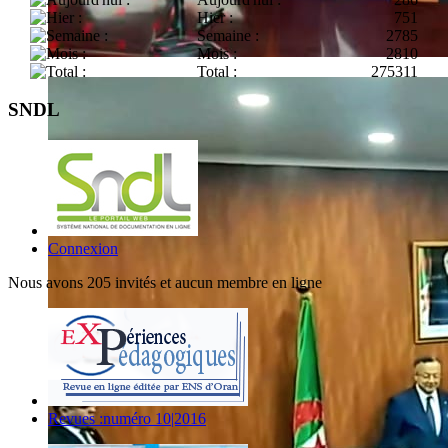
Hier :
751
Semaine :
2785
Mois :
2810
Total :
275311
SNDL
Connexion
Nous avons 205 invités et aucun membre en ligne
Revues :numéro 10|2016