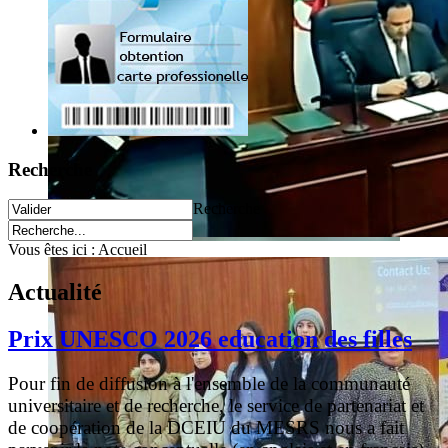
Recherche
Recherche
Vous êtes ici :
Accueil
Actualité
Prix UNESCO 2026 education des filles
Pour fin de diffusion à l'ensemble de la communauté
universitaire et de recherche, le service de partenariat et
de coopération de la DCEIU du MESRS nous a fait