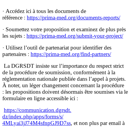
· Accédez ici à tous les documents de
référence :
https://prima-med.org/
documents-reports/
· Soumettez votre proposition et examinez de plus près
les sujets :
https://prima-med.org/submit-
your-project/
· Utilisez l’outil de partenariat pour identifier des
partenaires :
https://prima-med.org/find-
partners/
La DGRSDT insiste sur l’importance du respect strict
de la procédure de soumission, conformément à la
réglementation nationale publiée dans l’appel à projets.
À noter, un léger changement concernant la procédure
: les propositions doivent désormais être soumises via le
formulaire en ligne accessible ici :
https://communication.dgrsdt.
dz/index.php/apps/forms/s/
4MLyai3jJ74M4sfnpGJ9D7ss
, et non plus par email à