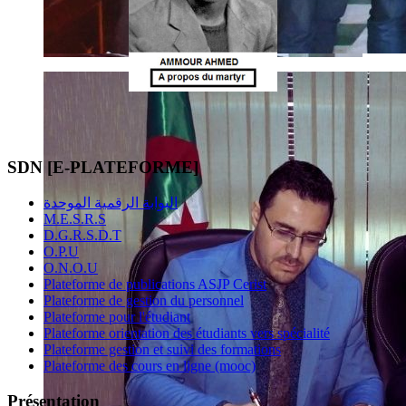
SDN [E-PLATEFORME]
البوابة الرقمية الموحدة
M.E.S.R.S
D.G.R.S.D.T
O.P.U
O.N.O.U
Plateforme de publications ASJP Cerist
Plateforme de gestion du personnel
Plateforme pour l'étudiant
Plateforme orientation des étudiants vers spécialité
Plateforme gestion et suivi des formations
Plateforme des cours en ligne (mooc)
Présentation