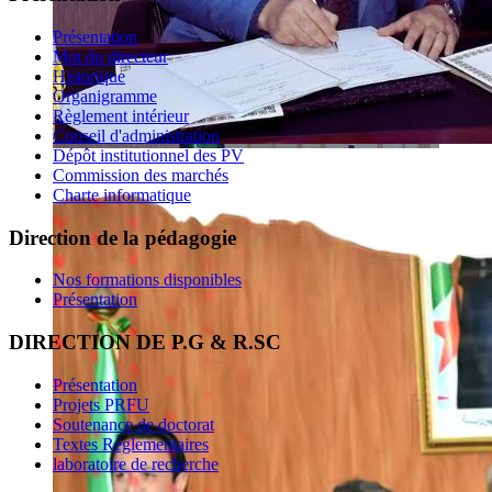
Présentation
Mot du directeur
Historique
Organigramme
Règlement intérieur
Conseil d'administration
Dépôt institutionnel des PV
Commission des marchés
Charte informatique
Direction de la pédagogie
Nos formations disponibles
Présentation
DIRECTION DE P.G & R.SC
Présentation
Projets PRFU
Soutenance de doctorat
Textes Réglementaires
laboratoire de recherche