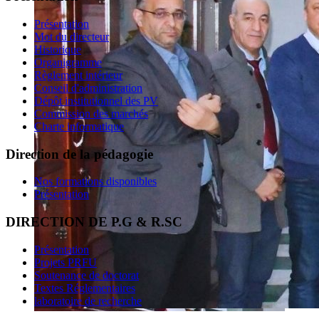
Présentation
Mot du directeur
Historique
Organigramme
Règlement intérieur
Conseil d'administration
Dépôt institutionnel des PV
Commission des marchés
Charte informatique
Direction de la pédagogie
Nos formations disponibles
Présentation
DIRECTION DE P.G & R.SC
Présentation
Projets PRFU
Soutenance de doctorat
Textes Réglementaires
laboratoire de recherche