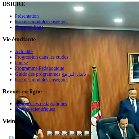
DSICRE
Présentation
liste des modules enseignés
Cours en ligne
Vie étudiante
Actualité
Progression dans les études
bourse
Programme Pédagogique
Guide des programmes دليل البرامج
liste des modules enseignés
Revues en ligne
Expériences pédagogiques
Revues scientifiques
Visiteurs
Aujourd'hui :
108