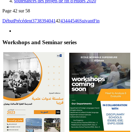
soutenances des projets de fin d'études 2020
Page 42 sur 58
Début
Précédent
37
38
39
40
41
42
43
44
45
46
Suivant
Fin
Workshops and Seminar series