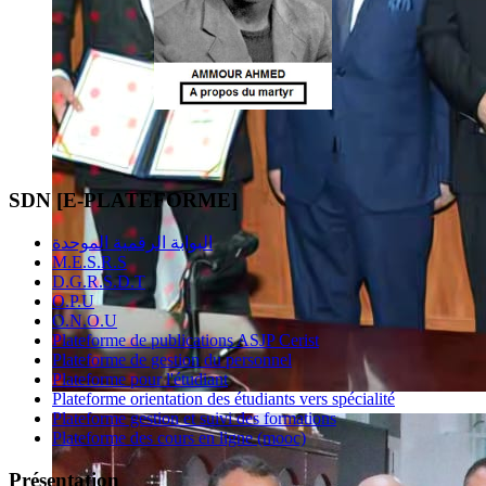
SDN [E-PLATEFORME]
البوابة الرقمية الموحدة
M.E.S.R.S
D.G.R.S.D.T
O.P.U
O.N.O.U
Plateforme de publications ASJP Cerist
Plateforme de gestion du personnel
Plateforme pour l'étudiant
Plateforme orientation des étudiants vers spécialité
Plateforme gestion et suivi des formations
Plateforme des cours en ligne (mooc)
Présentation