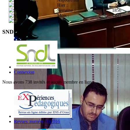
Hier :
293
Semaine :
1856
Mois :
1881
Total :
274382
SNDL
Connexion
Nous avons 738 invités et aucun membre en ligne
Revues :numéro 10|2016