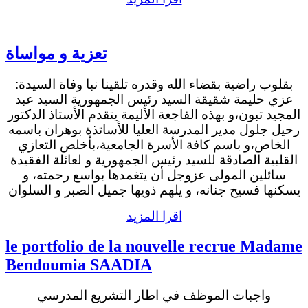
تعزية و مواساة
بقلوب راضية بقضاء الله وقدره تلقينا نبا وفاة السيدة:
عزي حليمة شقيقة السيد رئيس الجمهورية السيد عبد
المجيد تبون،و بهذه الفاجعة الأليمة يتقدم الأستاذ الدكتور
رحيل جلول مدير المدرسة العليا للأساتذة بوهران باسمه
الخاص،و باسم كافة الأسرة الجامعية،بأخلص التعازي
القلبية الصادقة للسيد رئيس الجمهورية و لعائلة الفقيدة
سائلين المولى عزوجل أن يتغمدها بواسع رحمته، و
يسكنها فسيح جنانه، و يلهم ذويها جميل الصبر و السلوان
اقرا المزيد
le portfolio de la nouvelle recrue Madame
Bendoumia SAADIA
واجبات الموظف في اطار التشريع المدرسي