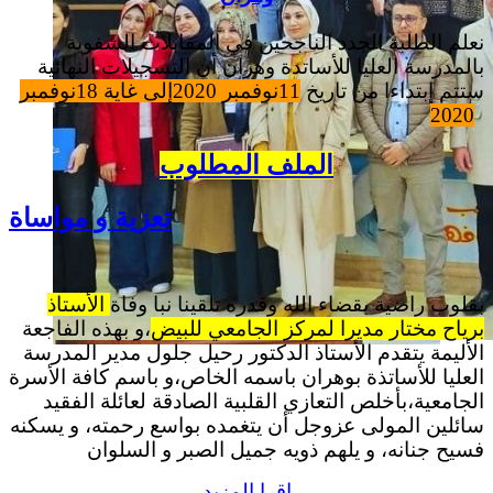
نعلم الطلبة الجدد الناجحين في المقابلات الشفوية
بالمدرسة العليا للأساتدة وهران أن التسجيلات النهائية
ستتم إبتداءا من تاريخ
11نوفمبر 2020إلى غاية 18نوفمبر
2020
الملف المطلوب
تعزية و مواساة
بقلوب راضية بقضاء الله وقدره تلقينا نبا وفاة
الأستاذ
برياح مختار مديرا لمركز الجامعي للبيض
،و بهذه الفاجعة
الأليمة يتقدم الأستاذ الدكتور رحيل جلول مدير المدرسة
العليا للأساتذة بوهران باسمه الخاص،و باسم كافة الأسرة
الجامعية،بأخلص التعازي القلبية الصادقة لعائلة الفقيد
سائلين المولى عزوجل أن يتغمده بواسع رحمته، و يسكنه
فسيح جنانه، و يلهم ذويه جميل الصبر و السلوان
اقرا المزيد