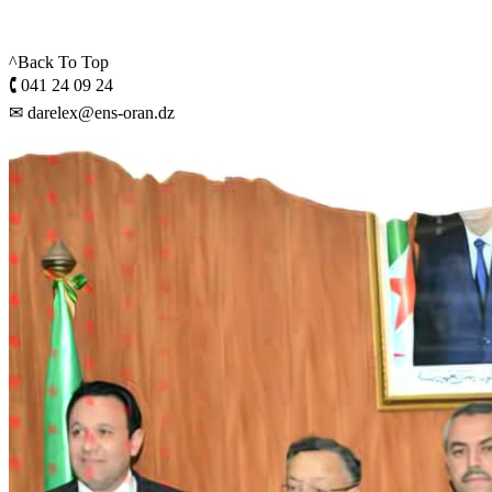
^Back To Top
🕻 041 24 09 24
✉ darelex@ens-oran.dz