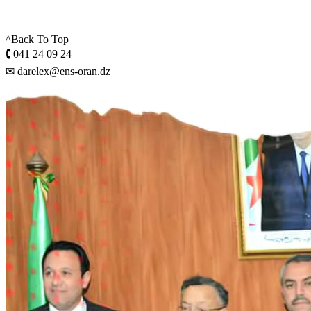
^Back To Top
🕻 041 24 09 24
✉ darelex@ens-oran.dz