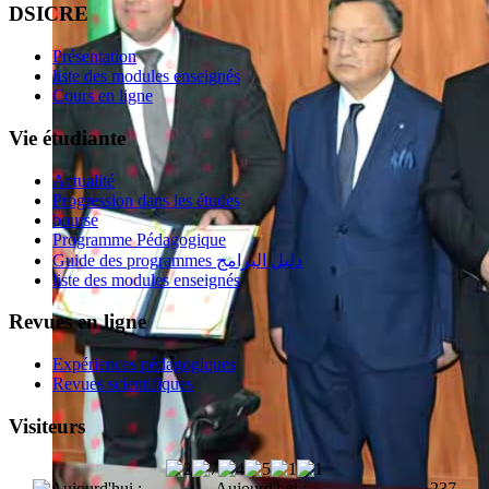
DSICRE
Présentation
liste des modules enseignés
Cours en ligne
Vie étudiante
Actualité
Progression dans les études
bourse
Programme Pédagogique
Guide des programmes دليل البرامج
liste des modules enseignés
Revues en ligne
Expériences pédagogiques
Revues scientifiques
Visiteurs
Aujourd'hui :
237