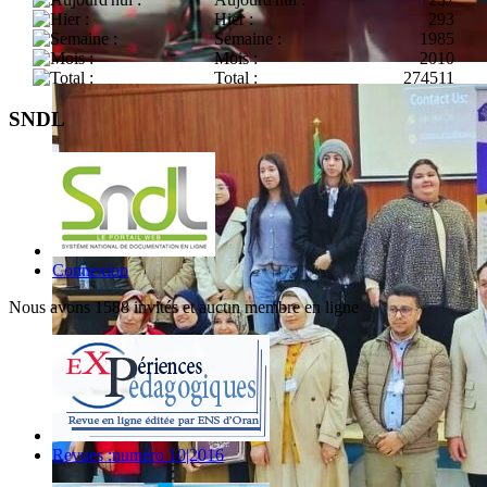
Hier :
293
Semaine :
1985
Mois :
2010
Total :
274511
SNDL
Connexion
Nous avons 1588 invités et aucun membre en ligne
Revues :numéro 10|2016