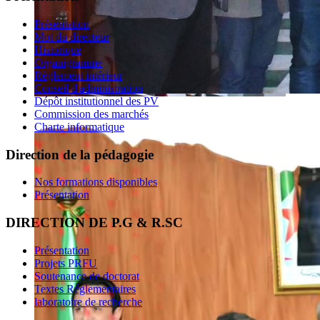
Présentation
Mot du directeur
Historique
Organigramme
Règlement intérieur
Conseil d'administration
Dépôt institutionnel des PV
Commission des marchés
Charte informatique
Direction de la pédagogie
Nos formations disponibles
Présentation
DIRECTION DE P.G & R.SC
Présentation
Projets PRFU
Soutenance de doctorat
Textes Réglementaires
laboratoire de recherche