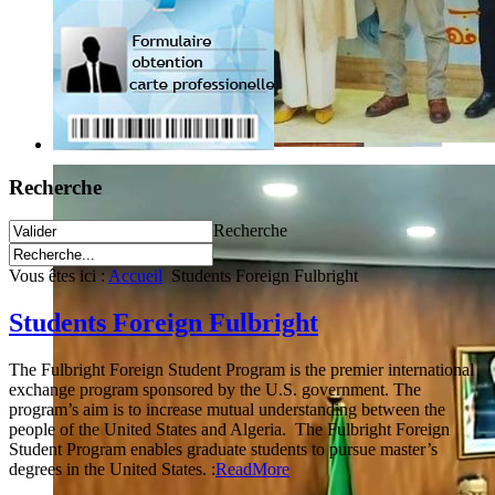
Recherche
Recherche
Vous êtes ici :
Accueil
Students Foreign Fulbright
Students Foreign Fulbright
The Fulbright Foreign Student Program is the premier international
exchange program sponsored by the U.S. government. The
program’s aim is to increase mutual understanding between the
people of the United States and Algeria. The Fulbright Foreign
Student Program enables graduate students to pursue master’s
degrees in the United States. :
ReadMore