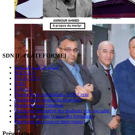
SDN [E-PLATEFORME]
البوابة الرقمية الموحدة
M.E.S.R.S
D.G.R.S.D.T
O.P.U
O.N.O.U
Plateforme de publications ASJP Cerist
Plateforme de gestion du personnel
Plateforme pour l'étudiant
Plateforme orientation des étudiants vers spécialité
Plateforme gestion et suivi des formations
Plateforme des cours en ligne (mooc)
Présentation