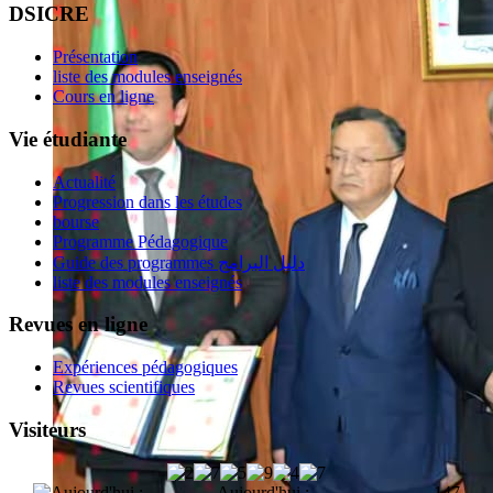
DSICRE
Présentation
liste des modules enseignés
Cours en ligne
Vie étudiante
Actualité
Progression dans les études
bourse
Programme Pédagogique
Guide des programmes دليل البرامج
liste des modules enseignés
Revues en ligne
Expériences pédagogiques
Revues scientifiques
Visiteurs
Aujourd'hui :
147