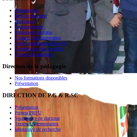
Présentation
Mot du directeur
Historique
Organigramme
Règlement intérieur
Conseil d'administration
Dépôt institutionnel des PV
Commission des marchés
Charte informatique
Direction de la pédagogie
Nos formations disponibles
Présentation
DIRECTION DE P.G & R.SC
Présentation
Projets PRFU
Soutenance de doctorat
Textes Réglementaires
laboratoire de recherche