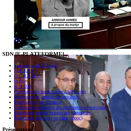
SDN [E-PLATEFORME]
البوابة الرقمية الموحدة
M.E.S.R.S
D.G.R.S.D.T
O.P.U
O.N.O.U
Plateforme de publications ASJP Cerist
Plateforme de gestion du personnel
Plateforme pour l'étudiant
Plateforme orientation des étudiants vers spécialité
Plateforme gestion et suivi des formations
Plateforme des cours en ligne (mooc)
Présentation