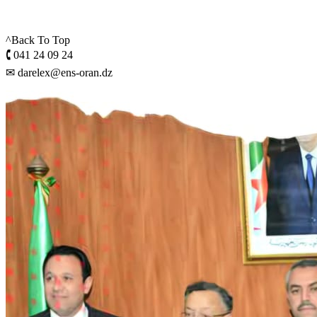
^Back To Top
🕻 041 24 09 24
✉ darelex@ens-oran.dz