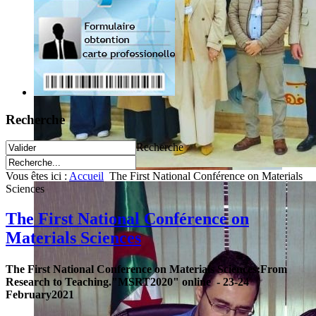
Recherche
Recherche
Vous êtes ici :
Accueil
The First National Conférence on Materials
Sciences
The First National Conférence on
Materials Sciences
The First National Conference on Materials Sciences:From
Research to Teaching."MSRT2020"
online -
23-24
February2021