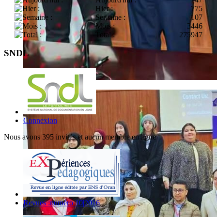
Hier :
775
Semaine :
107
Mois :
3446
Total :
275947
SNDL
Connexion
Nous avons 395 invités et aucun membre en ligne
Revues :numéro 10|2016