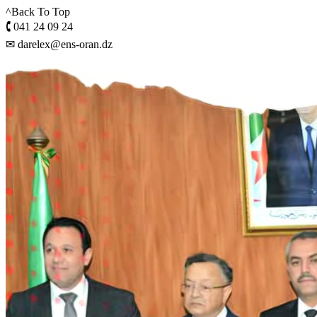
^Back To Top
🕻 041 24 09 24
✉ darelex@ens-oran.dz