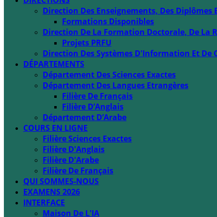
DIRECTIONS
Direction Des Enseignements, Des Diplômes 
Formations Disponibles
Direction De La Formation Doctorale, De La R
Projets PRFU
Direction Des Systèmes D'Information Et De 
DÉPARTEMENTS
Département Des Sciences Exactes
Département Des Langues Etrangères
Filière De Français
Filière D’Anglais
Département D’Arabe
COURS EN LIGNE
Filière Sciences Exactes
Filière D'Anglais
Filière D'Arabe
Filière De Français
QUI SOMMES-NOUS
EXAMENS 2026
INTERFACE
Maison De L'IA