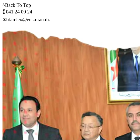
^Back To Top
🕻 041 24 09 24
✉ darelex@ens-oran.dz