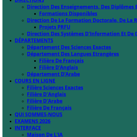
DIRECTIONS
Direction Des Enseignements, Des Diplômes 
Formations Disponibles
Direction De La Formation Doctorale, De La R
Projets PRFU
Direction Des Systèmes D'Information Et De 
DÉPARTEMENTS
Département Des Sciences Exactes
Département Des Langues Etrangères
Filière De Français
Filière D’Anglais
Département D’Arabe
COURS EN LIGNE
Filière Sciences Exactes
Filière D'Anglais
Filière D'Arabe
Filière De Français
QUI SOMMES-NOUS
EXAMENS 2026
INTERFACE
Maison De L'IA