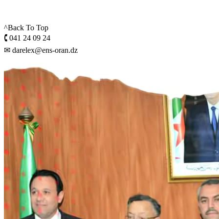
^Back To Top
🕻 041 24 09 24
✉ darelex@ens-oran.dz