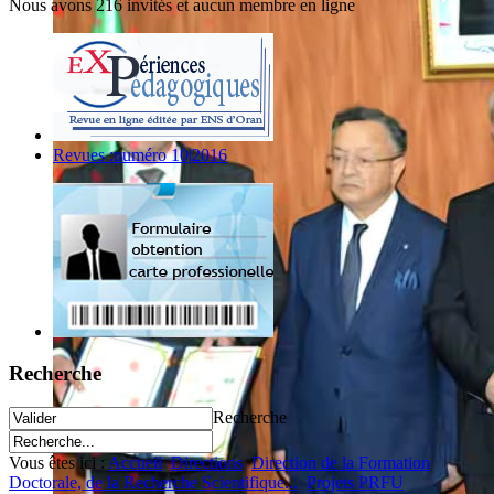
Nous avons 216 invités et aucun membre en ligne
Revues :numéro 10|2016
Recherche
Recherche
Vous êtes ici :
Accueil
Directions
Direction de la Formation
Doctorale, de la Recherche Scientifique...
Projets PRFU