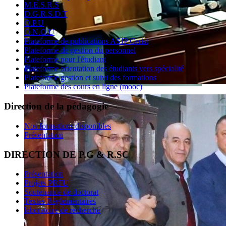
M.E.S.R.S
D.G.R.S.D.T
O.P.U
O.N.O.U
Plateforme de publications ASJP Cerist
Plateforme de gestion du personnel
Plateforme pour l'étudiant
Plateforme orientation des étudiants vers spécialité
Plateforme gestion et suivi des formations
Plateforme des cours en ligne (mooc)
Direction de la pédagogie
Nos formations disponibles
Présentation
DIRECTION DE P.G & R.SC
Présentation
Projets PRFU
Soutenance de doctorat
Textes Réglementaires
laboratoire de recherche