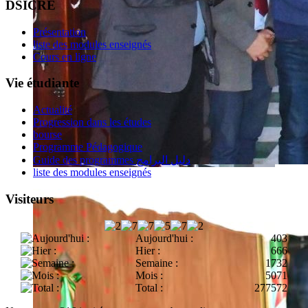
DSICRE
Présentation
liste des modules enseignés
Cours en ligne
Vie étudiante
Actualité
Progression dans les études
bourse
Programme Pédagogique
Guide des programmes دليل البرامج
liste des modules enseignés
Visiteurs
Aujourd'hui :
403
Hier :
666
Semaine :
1732
Mois :
5071
Total :
277572