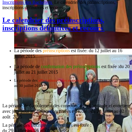
Inscriptions des Bacheliers
Le calendrier des préinscriptions,
inscriptions définitives et recours
Le calendrier des préinscriptions,
inscriptions définitives et recours
La période des
préinscriptions
est fixée:
du 12 juillet au 16
juillet 2015
La période de
confirmation des préinscriptions
est fixée :
du 20
juillet au 21 juillet 2015
La période des
affectations et des recours en ligne
est fixée :
du 28 juillet
au 30 juillet 2015
La période de déroulement des concours, tests d’aptitude et entretien
avec jury pour les filières concernées est fixée : du 28 juillet au 02
août 2015
La période des
inscriptions définitives
est fixée :
du
29 juillet au 06 août 2015.