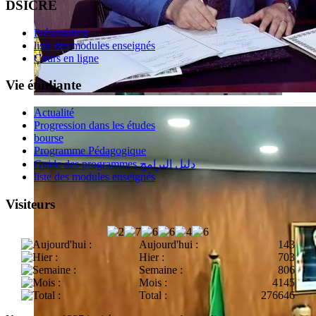
DSICRE
Présentation
liste des modules enseignés
Cours en ligne
Vie étudiante
Actualité
Progression dans les études
bourse
Programme Pédagogique
Guide des programmes دليل البرامج
liste des modules enseignés
Visiteurs
Aujourd'hui :
143
Hier :
703
Semaine :
806
Mois :
4145
Total :
276646