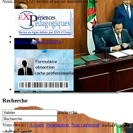
Nous avons 1227 invités et aucun membre en ligne
Revues :numéro 10|2016
Recherche
Recherche
Vous êtes ici :
Accueil
Présentation
Non catégorisé
تكوين الأساتذة
حديثي التوظيف