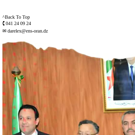
^Back To Top
🕻 041 24 09 24
✉ darelex@ens-oran.dz