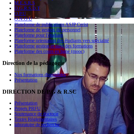
M.E.S.R.S
D.G.R.S.D.T
O.P.U
O.N.O.U
Plateforme de publications ASJP Cerist
Plateforme de gestion du personnel
Plateforme pour l'étudiant
Plateforme orientation des étudiants vers spécialité
Plateforme gestion et suivi des formations
Plateforme des cours en ligne (mooc)
Direction de la pédagogie
Nos formations disponibles
Présentation
DIRECTION DE P.G & R.SC
Présentation
Projets PRFU
Soutenance de doctorat
Textes Réglementaires
laboratoire de recherche