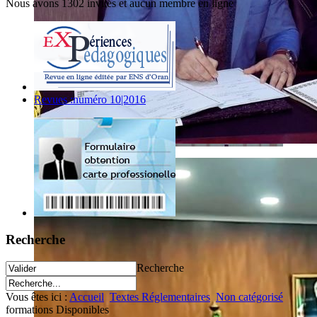
Nous avons 1302 invités et aucun membre en ligne
Revues :numéro 10|2016
Recherche
Recherche
Vous êtes ici :
Accueil
Textes Réglementaires
Non catégorisé
formations Disponibles