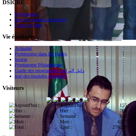
DSICRE
Présentation
liste des modules enseignés
Cours en ligne
Vie étudiante
Actualité
Progression dans les études
bourse
Programme Pédagogique
Guide des programmes دليل البرامج
liste des modules enseignés
Visiteurs
Aujourd'hui :
155
Hier :
703
Semaine :
818
Mois :
4157
Total :
276658