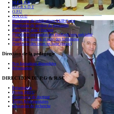
M.E.S.R.S
D.G.R.S.D.T
O.P.U
O.N.O.U
Plateforme de publications ASJP Cerist
Plateforme de gestion du personnel
Plateforme pour l'étudiant
Plateforme orientation des étudiants vers spécialité
Plateforme gestion et suivi des formations
Plateforme des cours en ligne (mooc)
Direction de la pédagogie
Nos formations disponibles
Présentation
DIRECTION DE P.G & R.SC
Présentation
Projets PRFU
Soutenance de doctorat
Textes Réglementaires
laboratoire de recherche