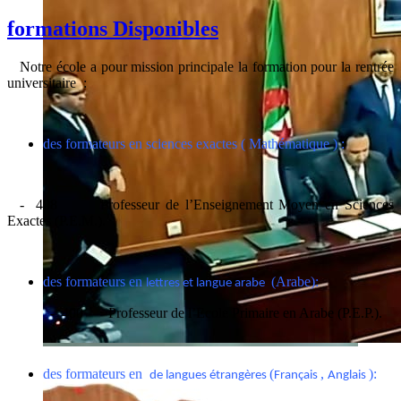
formations Disponibles
Notre école a pour mission principale la formation pour la rentrée
universitaire :
des formateurs en sciences exactes ( Mathématique ) :
- 408 Professeur de l’Enseignement Moyen en Sciences
Exactes (P.E.M.).
des formateurs en
(Arabe):
lettres et langue arabe
- 400 Professeur de l’Ecole Primaire en Arabe (P.E.P.).
des formateurs en
(
,
):
de langues étrangères
Français
Anglais