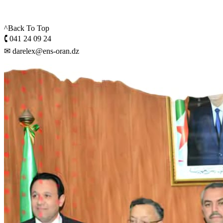
^Back To Top
🕻 041 24 09 24
✉ darelex@ens-oran.dz