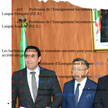
- 410 Professeur de l’Enseignement Secondaire en
Langue Française (P.E.S.)
- 411 Professeur de l’Enseignement Secondaire en
Langue Anglaise (P.E.S.)
Les bacheliers recevront les formations suivantes pour pouvoir
accéder aux postes de :
Professeur d’Enseignement Primaire
(
PEP
) :
Bac + 3
Professeur d’enseignement Moyen
(
PEM
) :
Bac+ 4
Professeur d’enseignement
Secondaire
(
PES
) : Bac+ 5