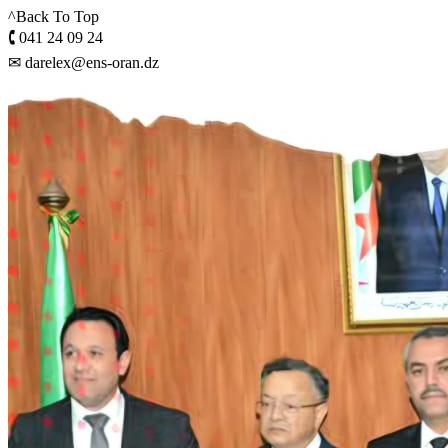
^Back To Top
🕻 041 24 09 24
✉ darelex@ens-oran.dz