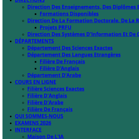
DIRECTIONS
Direction Des Enseignements, Des Diplômes 
Formations Disponibles
Direction De La Formation Doctorale, De La R
Projets PRFU
Direction Des Systèmes D'Information Et De 
DÉPARTEMENTS
Département Des Sciences Exactes
Département Des Langues Etrangères
Filière De Français
Filière D’Anglais
Département D’Arabe
COURS EN LIGNE
Filière Sciences Exactes
Filière D'Anglais
Filière D'Arabe
Filière De Français
QUI SOMMES-NOUS
EXAMENS 2026
INTERFACE
Maison De L'IA