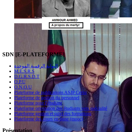
SDN [E-PLATEFORME]
البوابة الرقمية الموحدة
M.E.S.R.S
D.G.R.S.D.T
O.P.U
O.N.O.U
Plateforme de publications ASJP Cerist
Plateforme de gestion du personnel
Plateforme pour l'étudiant
Plateforme orientation des étudiants vers spécialité
Plateforme gestion et suivi des formations
Plateforme des cours en ligne (mooc)
Présentation