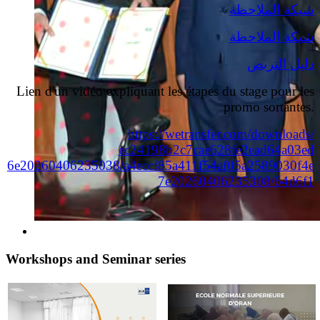
شبكة الملاحظة
شبكة الملاحظة
دليل التربص
Lien d'un vidéo expliquant les étapes du stage pour les
promo sortantes.
https://wetransfer.com/
downloads/
ec24198b2c7cae628fe2ead64a03ed
6e20260406235038/
a4eccf85a411f54af05a2589030f4e
7e20260406235308/64d6f1
Workshops and Seminar series