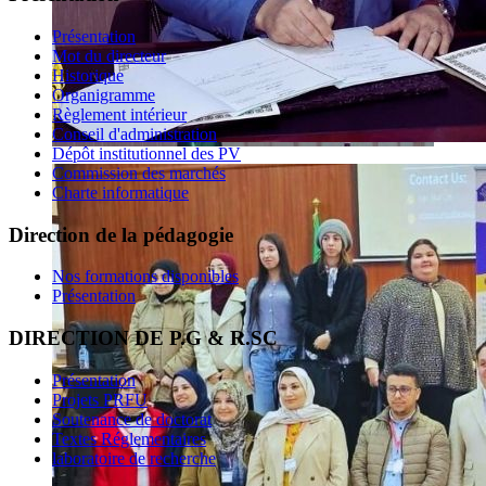
Présentation
Mot du directeur
Historique
Organigramme
Règlement intérieur
Conseil d'administration
Dépôt institutionnel des PV
Commission des marchés
Charte informatique
Direction de la pédagogie
Nos formations disponibles
Présentation
DIRECTION DE P.G & R.SC
Présentation
Projets PRFU
Soutenance de doctorat
Textes Réglementaires
laboratoire de recherche