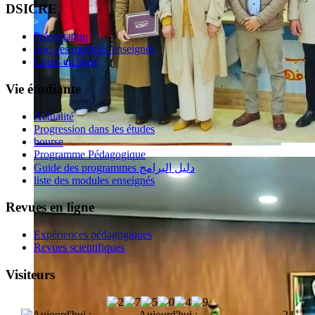
DSICRE
Présentation
liste des modules enseignés
Cours en ligne
Vie étudiante
Actualité
Progression dans les études
bourse
Programme Pédagogique
Guide des programmes دليل البرامج
liste des modules enseignés
Revues en ligne
Expériences pédagogiques
Revues scientifiques
Visiteurs
Aujourd'hui :
24