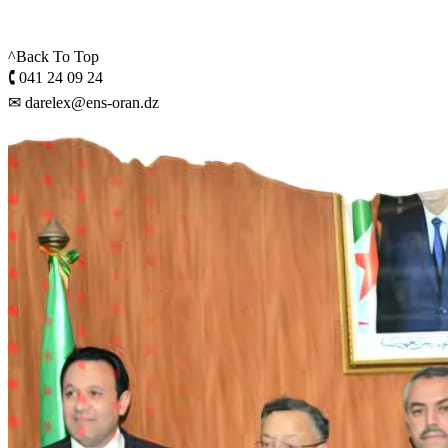
^Back To Top
🕻 041 24 09 24
✉ darelex@ens-oran.dz