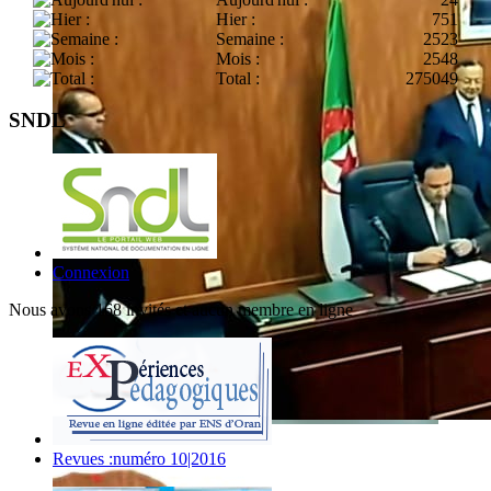
Hier :
751
Semaine :
2523
Mois :
2548
Total :
275049
SNDL
Connexion
Nous avons 168 invités et aucun membre en ligne
Revues :numéro 10|2016