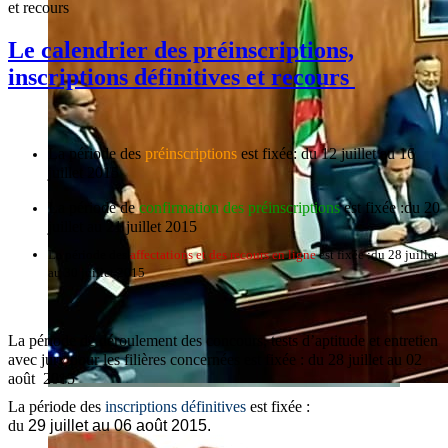
et recours
Le calendrier des préinscriptions,
inscriptions définitives et recours
La période des
préinscriptions
est fixée:
du 12 juillet au 16
juillet 2015
La période de
confirmation des préinscriptions
est fixée :
du 20
juillet au 21 juillet 2015
La période des
affectations et des recours en ligne
est fixée :
du 28 juillet
au 30 juillet 2015
La période de déroulement des concours, tests d’aptitude et entretien
avec jury pour les filières concernées est fixée : du 28 juillet au 02
août 2015
La période des
inscriptions définitives
est fixée :
du
29 juillet au 06 août 2015.