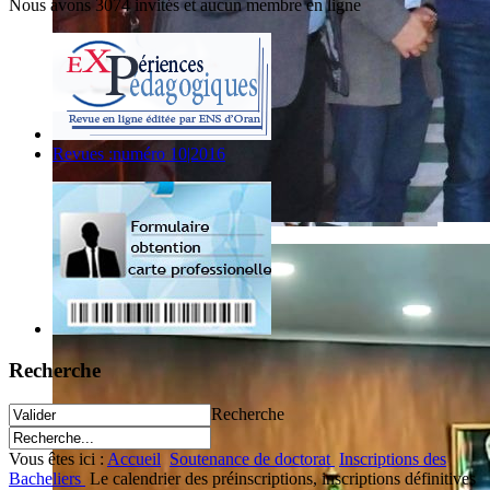
Nous avons 3074 invités et aucun membre en ligne
Revues :numéro 10|2016
Recherche
Recherche
Vous êtes ici :
Accueil
Soutenance de doctorat
Inscriptions des
Bacheliers
Le calendrier des préinscriptions, inscriptions définitives