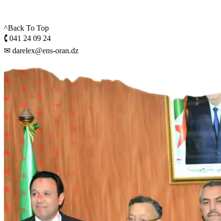
^Back To Top
🕻 041 24 09 24
✉ darelex@ens-oran.dz