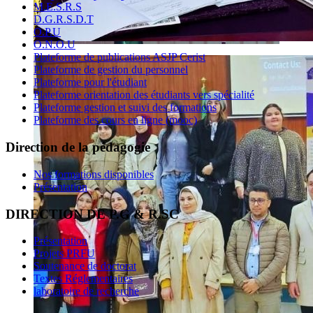
M.E.S.R.S
D.G.R.S.D.T
O.P.U
O.N.O.U
Plateforme de publications ASJP Cerist
Plateforme de gestion du personnel
Plateforme pour l'étudiant
Plateforme orientation des étudiants vers spécialité
Plateforme gestion et suivi des formations
Plateforme des cours en ligne (mooc)
Direction de la pédagogie
Nos formations disponibles
Présentation
DIRECTION DE P.G & R.SC
Présentation
Projets PRFU
Soutenance de doctorat
Textes Réglementaires
laboratoire de recherche