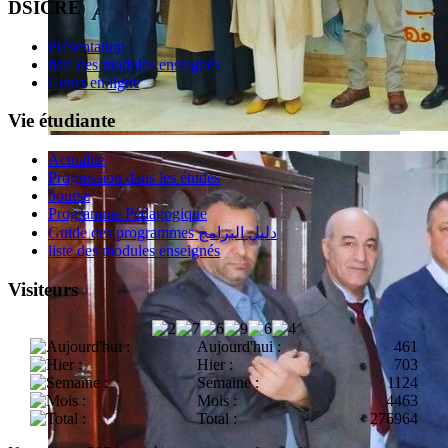
DSICRE
Présentation
liste des modules enseignés
Cours en ligne
Vie étudiante
Actualité
Progression dans les études
bourse
Programme Pédagogique
Guide des programmes دليل البرامج
liste des modules enseignés
Visiteurs
Aujourd'hui :
461
Hier :
703
Semaine :
1124
Mois :
4463
Total :
276964