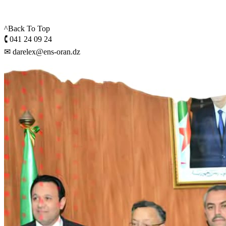
^Back To Top
🕻 041 24 09 24
✉ darelex@ens-oran.dz