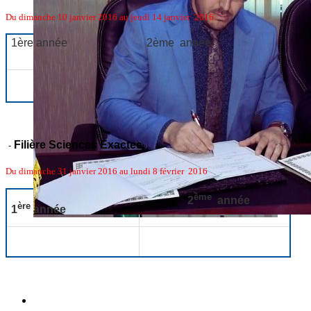
Du dimanche 10 janvier 2016 au jeudi
14 janvier
2016
1
ère
année
2
ème
année
Filière Sciences Exactes
-
:
Du dimanche 31 janvier 2016 au lundi 8 février 2016
ème
2
année
ère
1
année