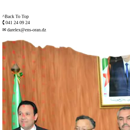
^Back To Top
🕻 041 24 09 24
✉ darelex@ens-oran.dz