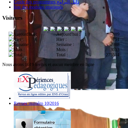
Guide des programmes دليل البرامج
liste des modules enseignés
Visiteurs
Aujourd'hui :
489
Hier :
751
Semaine :
2988
Mois :
3013
Total :
275514
Nous avons 1619 invités et aucun membre en ligne
Revues :numéro 10|2016