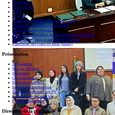
M.E.S.R.S
D.G.R.S.D.T
O.P.U
O.N.O.U
Plateforme de publications ASJP Cerist
Plateforme de gestion du personnel
Plateforme pour l'étudiant
Plateforme orientation des étudiants vers spécialité
Plateforme gestion et suivi des formations
Plateforme des cours en ligne (mooc)
Présentation
Présentation
Mot du directeur
Historique
Organigramme
Règlement intérieur
Conseil d'administration
Dépôt institutionnel des PV
Commission des marchés
Charte informatique
Direction de la pédagogie