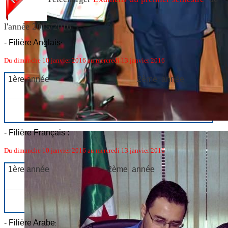
l'année 2015/2016
- Filière Anglais
:
Du dimanche 10 janvier 2016 au mercredi 13 janvier 2016
1
ère
année
2
ème
année
- Filière Français :
Du dimanche 10 janvier 2016 au mercredi 13 janvier 2016
1
ère
année
2
ème
année
- F
ilière Arabe
: