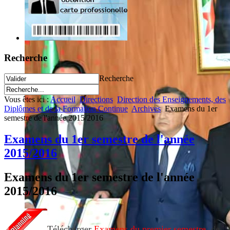
Recherche
Recherche
Vous êtes ici :
Accueil
Directions
Direction des Enseignements, des
Diplômes et de la Formation Continue
Archives
Examens du 1er
semestre de l'année 2015/2016
Examens du 1er semestre de l'année
2015/2016
Examens du 1er semestre de l'année
2015/2016
Télécharger
Examens du premier semestre
de