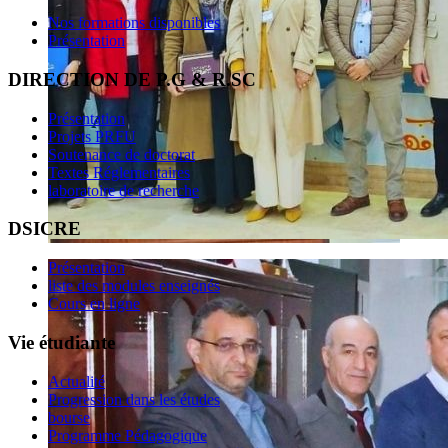
Nos formations disponibles
Présentation
DIRECTION DE P.G & R.SC
Présentation
Projets PRFU
Soutenance de doctorat
Textes Réglementaires
laboratoire de recherche
DSICRE
Présentation
liste des modules enseignés
Cours en ligne
Vie étudiante
Actualité
Progression dans les études
bourse
Programme Pédagogique