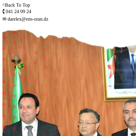
^Back To Top
🕻 041 24 09 24
✉ darelex@ens-oran.dz