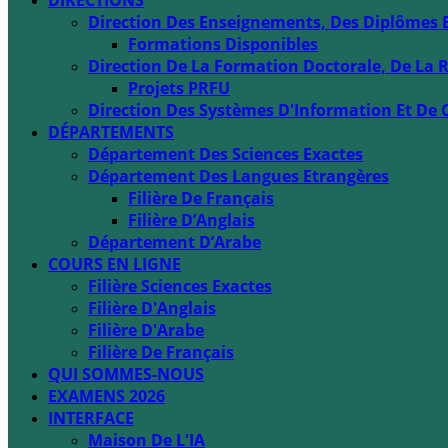
DIRECTIONS
Direction Des Enseignements, Des Diplômes 
Formations Disponibles
Direction De La Formation Doctorale, De La R
Projets PRFU
Direction Des Systèmes D'Information Et De 
DÉPARTEMENTS
Département Des Sciences Exactes
Département Des Langues Etrangères
Filière De Français
Filière D’Anglais
Département D’Arabe
COURS EN LIGNE
Filière Sciences Exactes
Filière D'Anglais
Filière D'Arabe
Filière De Français
QUI SOMMES-NOUS
EXAMENS 2026
INTERFACE
Maison De L'IA