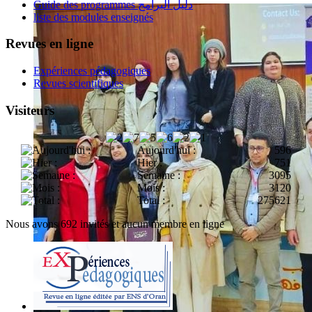
Guide des programmes دليل البرامج
liste des modules enseignés
Revues en ligne
Expériences pédagogiques
Revues scientifiques
Visiteurs
Aujourd'hui :
596
Hier :
751
Semaine :
3095
Mois :
3120
Total :
275621
Nous avons 692 invités et aucun membre en ligne