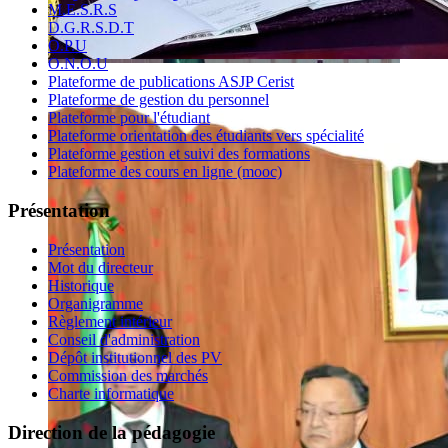
M.E.S.R.S
D.G.R.S.D.T
O.P.U
O.N.O.U
Plateforme de publications ASJP Cerist
Plateforme de gestion du personnel
Plateforme pour l'étudiant
Plateforme orientation des étudiants vers spécialité
Plateforme gestion et suivi des formations
Plateforme des cours en ligne (mooc)
Présentation
Présentation
Mot du directeur
Historique
Organigramme
Règlement intérieur
Conseil d'administration
Dépôt institutionnel des PV
Commission des marchés
Charte informatique
Direction de la pédagogie