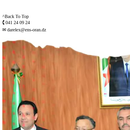
^Back To Top
🕻 041 24 09 24
✉ darelex@ens-oran.dz