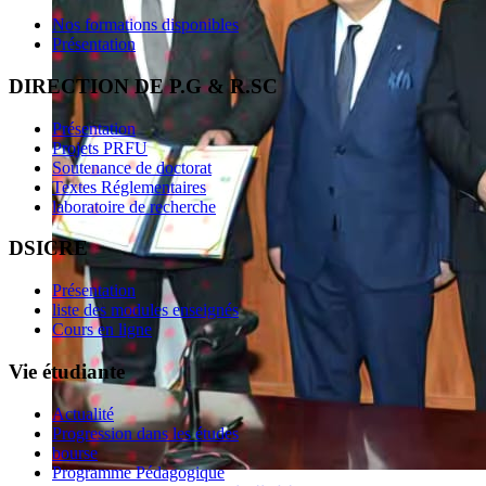
Nos formations disponibles
Présentation
DIRECTION DE P.G & R.SC
Présentation
Projets PRFU
Soutenance de doctorat
Textes Réglementaires
laboratoire de recherche
DSICRE
Présentation
liste des modules enseignés
Cours en ligne
Vie étudiante
Actualité
Progression dans les études
bourse
Programme Pédagogique