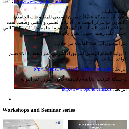
Lien :
https://www.opu-lu.cerist.dz/
السلام عليكم
يسرنا ان نحيطكم علما أن ديوان الوطني للمطبوعات الجامعية
بالتعاون مع مركز البحث في الاعلام العلمي و التقني وضعت تحت
التي
" OPU-LU "
تصرفكم قاعدة البيانات المكتبة الرقمية الجامعية
تحتوي على رصيد اجمالي يقدر بحوالي 1500 عنوان
يتم الوصول الى هذه القاعدة من خلال :
قسم
SNDL
1- بوابة النظام الوطني للتوثيق الالكتروني عبر الخط
قواعد البيانات التجريبية
p?p=13
https://www.sndl.cerist.dz/index.ph
الرابط :
2- شبكة انترنيت الخاصة بالجامعة بدون المرور عبر البوابة
http://www.opu-lu.cerist.dz
الرابط :
Workshops and Seminar series