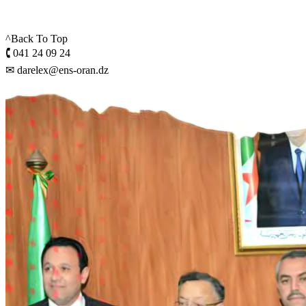
^Back To Top
🕻 041 24 09 24
✉ darelex@ens-oran.dz