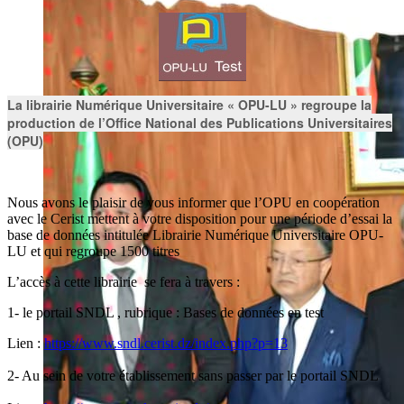
La librairie Numérique Universitaire « OPU-LU » regroupe la
production de l’Office National des Publications Universitaires
(OPU)
Nous avons le plaisir de vous informer que l’OPU en coopération
avec le Cerist mettent à votre disposition pour une période d’essai la
base de données intitulée Librairie Numérique Universitaire OPU-
LU et qui regroupe 1500 titres
L’accès à cette librairie se fera à travers :
1- le portail SNDL , rubrique : Bases de données en test
Lien :
https://www.sndl.cerist.dz/index.php?p=13
2- Au sein de votre établissement sans passer par le portail SNDL