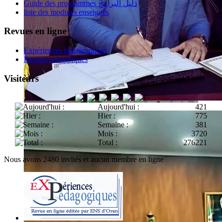
Guide des programmes دليل البرامج
liste des modules enseignés
Revues en ligne
Expériences pédagogiques
Revues scientifiques
Visiteurs
Aujourd'hui :
421
Hier :
775
Semaine :
381
Mois :
3720
Total :
276221
Nous avons 2480 invités et aucun membre en ligne