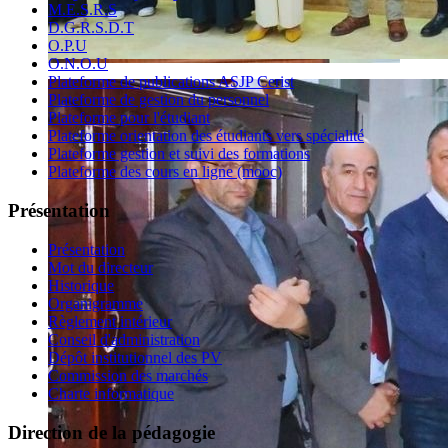
M.E.S.R.S
D.G.R.S.D.T
O.P.U
O.N.O.U
Plateforme de publications ASJP Cerist
Plateforme de gestion du personnel
Plateforme pour l'étudiant
Plateforme orientation des étudiants vers spécialité
Plateforme gestion et suivi des formations
Plateforme des cours en ligne (mooc)
Présentation
Présentation
Mot du directeur
Historique
Organigramme
Règlement intérieur
Conseil d'administration
Dépôt institutionnel des PV
Commission des marchés
Charte informatique
Direction de la pédagogie