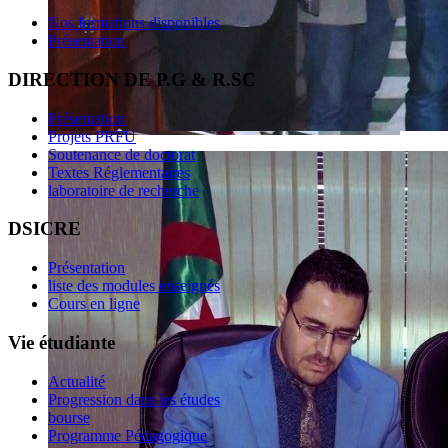
Nos formations disponibles
Présentation
DIRECTION DE P.G & R.SC
Présentation
Projets PRFU
Soutenance de doctorat
Textes Réglementaires
laboratoire de recherche
DSICRE
Présentation
liste des modules enseignés
Cours en ligne
Vie étudiante
Actualité
Progression dans les études
bourse
Programme Pédagogique