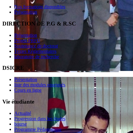
Nos formations disponibles
Présentation
DIRECTION DE P.G & R.SC
Présentation
Projets PRFU
Soutenance de doctorat
Textes Réglementaires
laboratoire de recherche
DSICRE
Présentation
liste des modules enseignés
Cours en ligne
Vie étudiante
Actualité
Progression dans les études
bourse
Programme Pédagogique