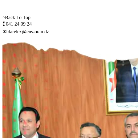
du
premier
semestre
^Back To Top
🕻 041 24 09 24
✉ darelex@ens-oran.dz