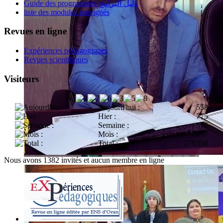
Guide des programmes دليل البرامج
liste des modules enseignés
Revues en ligne
Expériences pédagogiques
Revues scientifiques
Visiteurs
Aujourd'hui :
558
Hier :
775
Semaine :
518
Mois :
3857
Total :
276358
Nous avons 1382 invités et aucun membre en ligne