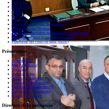
M.E.S.R.S
D.G.R.S.D.T
O.P.U
O.N.O.U
Plateforme de publications ASJP Cerist
Plateforme de gestion du personnel
Plateforme pour l'étudiant
Plateforme orientation des étudiants vers spécialité
Plateforme gestion et suivi des formations
Plateforme des cours en ligne (mooc)
Présentation
Présentation
Mot du directeur
Historique
Organigramme
Règlement intérieur
Conseil d'administration
Dépôt institutionnel des PV
Commission des marchés
Charte informatique
Direction de la pédagogie