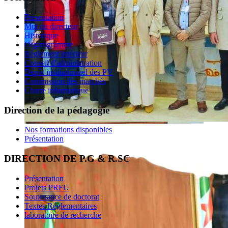
Présentation
Mot du directeur
Historique
Organigramme
Règlement intérieur
Conseil d'administration
Dépôt institutionnel des PV
Commission des marchés
Charte informatique
Direction de la pédagogie
Nos formations disponibles
Présentation
DIRECTION DE P.G & R.SC
Présentation
Projets PRFU
Soutenance de doctorat
Textes Réglementaires
laboratoire de recherche