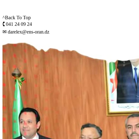
^Back To Top
🕻 041 24 09 24
✉ darelex@ens-oran.dz