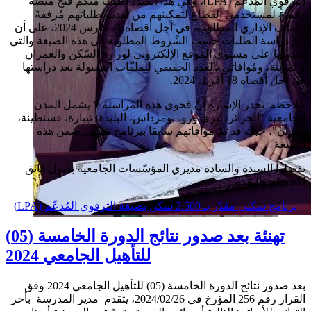
)، وفي هذا الصدد أطلب منكم فتح منصّة
LPA
الترقوي المُدعّم (
رقمية لمستخدمي القطاع لتمكينهم من تقديم طلباتهم مُرفقةً
بالملف الإداري المطلوب، في أجل أقصاه 21 مارس 2024، على أن
يتمّ دراسة الطلبات حسب الشُروط المطلوبة في هذه الصيغة والتي
تجدونها على مستوى الموقع الإلكتروني لوزارة السّكن والعمران
والمدينة، ومُوافاتي بالعدد الحقيقي للملفّات المقبولة بعد دراستها
.
أفريل 2024
في أجل أقصاه 18
ملاحظة
: تجدر الإشارة أنّ فحوى هذه المُراسلة لا يشمل المدن
الجامعية "الجزائر، تيزي وزو، بومرداس، البليدة، تيبازة، قسنطينة،
وهران"، حيث قد تمّ موافاتهم سابقا ببرنامج سكني ضمن هذه
الصيغة
تفضلوا السيدة والسادة مديري المؤسّسات الجامعية بقبول فائق
الاحترام والتقدير.
برنامج سكني مقدّر بـ 2.500 سكن بصيغة الترقوي المُدعّم (LPA)
تهنئة بعد صدور نتائج الدورة الخامسة (05)
للتأهيل الجامعي 2024
بعد صدور نتائج الدورة الخامسة (05) للتأهيل الجامعي 2024 وفق
القرار رقم 256 المؤرخ في 2024/02/26، يتقدم مدير المدرسة بأحر