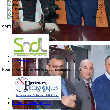
Hier :
666
Semaine :
1492
Mois :
4831
Total :
277332
SNDL
Connexion
Nous avons 5075 invités et aucun membre en ligne
Revues :numéro 10|2016