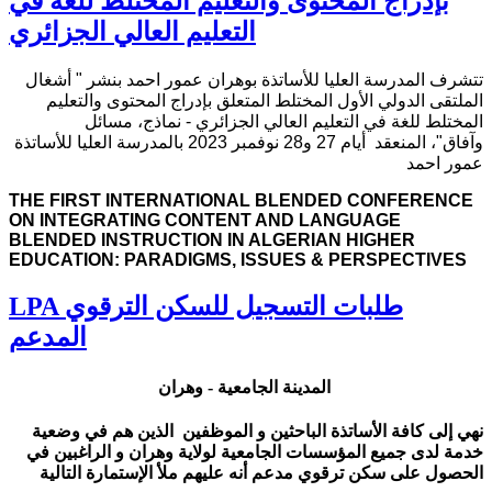
بإدراج المحتوى والتعليم المختلط للغة في
التعليم العالي الجزائري
تتشرف المدرسة العليا للأساتذة بوهران عمور احمد بنشر " أشغال
الملتقى الدولي الأول المختلط المتعلق بإدراج المحتوى والتعليم
المختلط للغة في التعليم العالي الجزائري - نماذج، مسائل
وآفاق"، المنعقد أيام 27 و28 نوفمبر 2023 بالمدرسة العليا للأساتذة
عمور احمد
THE FIRST INTERNATIONAL BLENDED CONFERENCE
ON INTEGRATING CONTENT AND LANGUAGE
BLENDED INSTRUCTION IN ALGERIAN HIGHER
EDUCATION: PARADIGMS, ISSUES & PERSPECTIVES
LPA طلبات التسجيل للسكن الترقوي
المدعم
المدينة الجامعية - وهران
نهي إلى كافة الأساتذة الباحثين و الموظفين الذين هم في وضعية
خدمة لدى جميع المؤسسات الجامعية لولاية وهران و الراغبين في
الحصول على سكن ترقوي مدعم أنه عليهم ملأ الإستمارة التالية