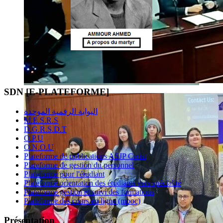
SDN [E-PLATEFORME]
البوابة الرقمية الموحدة
M.E.S.R.S
D.G.R.S.D.T
O.P.U
O.N.O.U
Plateforme de publications ASJP Cerist
Plateforme de gestion du personnel
Plateforme pour l'étudiant
Plateforme orientation des étudiants vers spécialité
Plateforme gestion et suivi des formations
Plateforme des cours en ligne (mooc)
Présentation