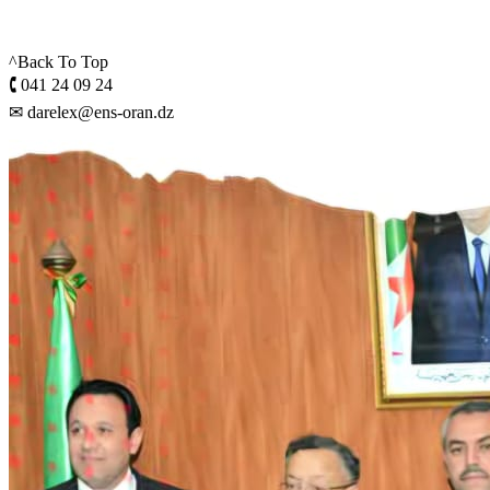
^Back To Top
🕻 041 24 09 24
✉ darelex@ens-oran.dz