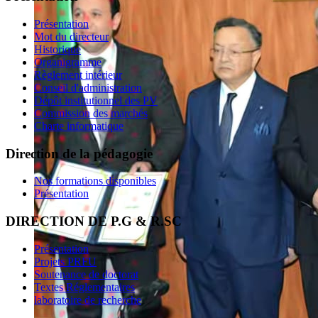
Présentation
Mot du directeur
Historique
Organigramme
Règlement intérieur
Conseil d'administration
Dépôt institutionnel des PV
Commission des marchés
Charte informatique
Direction de la pédagogie
Nos formations disponibles
Présentation
DIRECTION DE P.G & R.SC
Présentation
Projets PRFU
Soutenance de doctorat
Textes Réglementaires
laboratoire de recherche