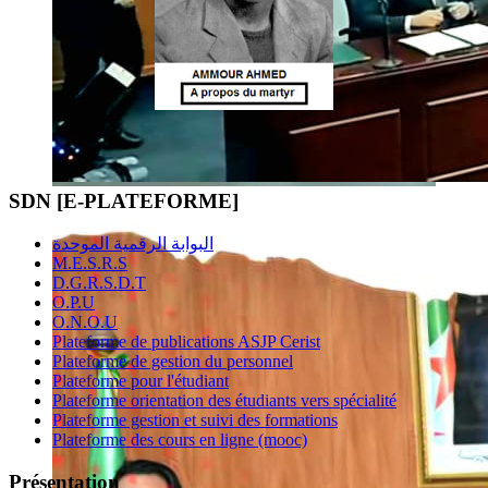
SDN [E-PLATEFORME]
البوابة الرقمية الموحدة
M.E.S.R.S
D.G.R.S.D.T
O.P.U
O.N.O.U
Plateforme de publications ASJP Cerist
Plateforme de gestion du personnel
Plateforme pour l'étudiant
Plateforme orientation des étudiants vers spécialité
Plateforme gestion et suivi des formations
Plateforme des cours en ligne (mooc)
Présentation