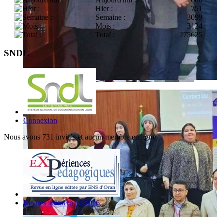
Hier :
751
Semaine :
3099
Mois :
3124
Total :
275625
SNDL
Connexion
Nous avons 731 invités et aucun membre en ligne
Revues :numéro 10|2016