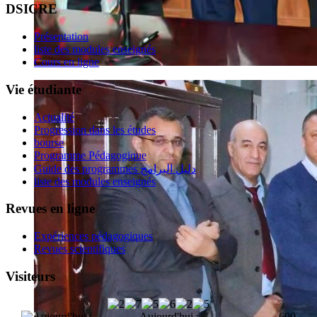
DSICRE
Présentation
liste des modules enseignés
Cours en ligne
Vie étudiante
Actualité
Progression dans les études
bourse
Programme Pédagogique
Guide des programmes دليل البرامج
liste des modules enseignés
Revues en ligne
Expériences pédagogiques
Revues scientifiques
Visiteurs
Aujourd'hui :
600