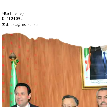
^Back To Top
🕻 041 24 09 24
✉ darelex@ens-oran.dz