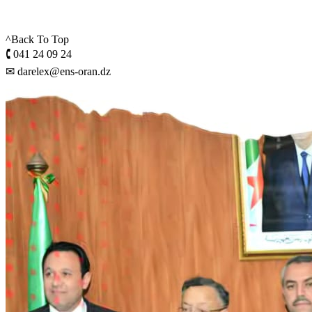
^Back To Top
🕻 041 24 09 24
✉ darelex@ens-oran.dz