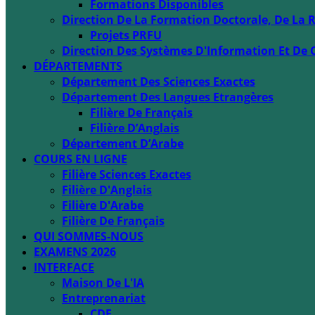
Formations Disponibles
Direction De La Formation Doctorale, De La R
Projets PRFU
Direction Des Systèmes D'Information Et De 
DÉPARTEMENTS
Département Des Sciences Exactes
Département Des Langues Etrangères
Filière De Français
Filière D’Anglais
Département D’Arabe
COURS EN LIGNE
Filière Sciences Exactes
Filière D'Anglais
Filière D'Arabe
Filière De Français
QUI SOMMES-NOUS
EXAMENS 2026
INTERFACE
Maison De L'IA
Entreprenariat
CDE