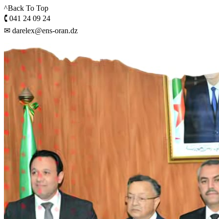
^Back To Top
🕻 041 24 09 24
✉ darelex@ens-oran.dz