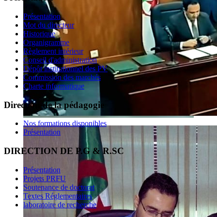
Présentation
Mot du directeur
Historique
Organigramme
Règlement intérieur
Conseil d'administration
Dépôt institutionnel des PV
Commission des marchés
Charte informatique
Direction de la pédagogie
Nos formations disponibles
Présentation
DIRECTION DE P.G & R.SC
Présentation
Projets PRFU
Soutenance de doctorat
Textes Réglementaires
laboratoire de recherche