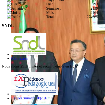
Hier :
293
Semaine :
2139
Mois :
2164
Total :
274665
SNDL
Connexion
Nous avons 2511 invités et aucun membre en ligne
Revues :numéro 10|2016