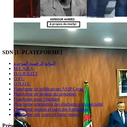
SDN [E-PLATEFORME]
البوابة الرقمية الموحدة
M.E.S.R.S
D.G.R.S.D.T
O.P.U
O.N.O.U
Plateforme de publications ASJP Cerist
Plateforme de gestion du personnel
Plateforme pour l'étudiant
Plateforme orientation des étudiants vers spécialité
Plateforme gestion et suivi des formations
Plateforme des cours en ligne (mooc)
Présentation