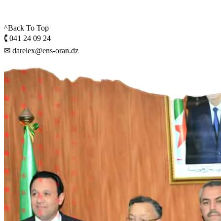
^Back To Top
🕻 041 24 09 24
✉ darelex@ens-oran.dz