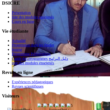
DSICRE
Présentation
liste des modules enseignés
Cours en ligne
Vie étudiante
Actualité
Progression dans les études
bourse
Programme Pédagogique
Guide des programmes دليل البرامج
liste des modules enseignés
Revues en ligne
Expériences pédagogiques
Revues scientifiques
Visiteurs
Aujourd'hui :
391