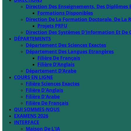
DIRECTIONS
Direction Des Enseignements, Des Diplômes 
Formations Disponibles
Direction De La Formation Doctorale, De La R
Projets PRFU
Direction Des Systèmes D'Information Et De 
DÉPARTEMENTS
Département Des Sciences Exactes
Département Des Langues Etrangères
Filière De Français
Filière D’Anglais
Département D’Arabe
COURS EN LIGNE
Filière Sciences Exactes
Filière D'Anglais
Filière D'Arabe
Filière De Français
QUI SOMMES-NOUS
EXAMENS 2026
INTERFACE
Maison De L'IA