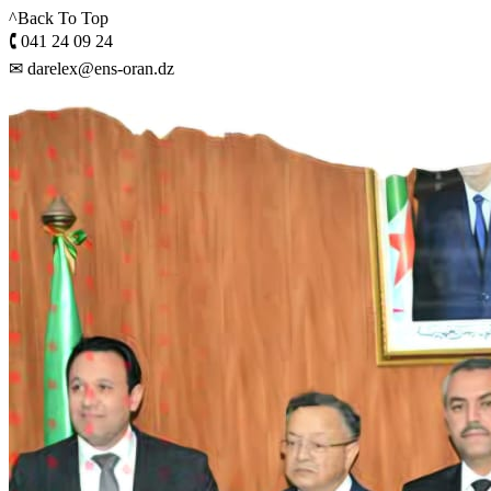
^Back To Top
🕻 041 24 09 24
✉ darelex@ens-oran.dz