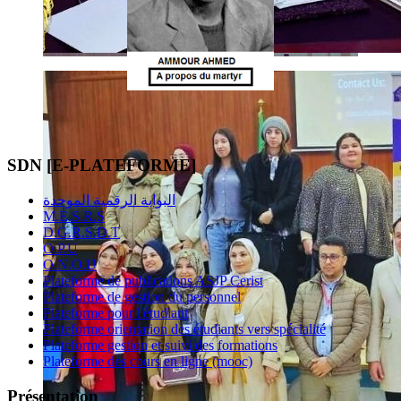
SDN [E-PLATEFORME]
البوابة الرقمية الموحدة
M.E.S.R.S
D.G.R.S.D.T
O.P.U
O.N.O.U
Plateforme de publications ASJP Cerist
Plateforme de gestion du personnel
Plateforme pour l'étudiant
Plateforme orientation des étudiants vers spécialité
Plateforme gestion et suivi des formations
Plateforme des cours en ligne (mooc)
Présentation