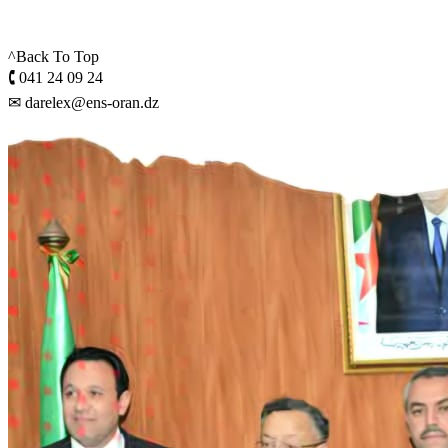
^Back To Top
🕻 041 24 09 24
✉ darelex@ens-oran.dz