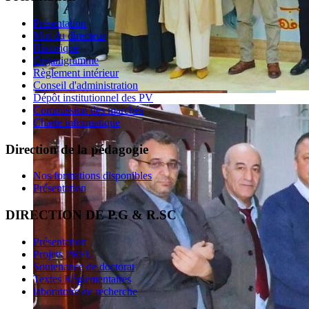
Présentation
Mot du directeur
Historique
Organigramme
Règlement intérieur
Conseil d'administration
Dépôt institutionnel des PV
Commission des marchés
Charte informatique
Direction de la pédagogie
Nos formations disponibles
Présentation
DIRECTION DE P.G & R.SC
Présentation
Projets PRFU
Soutenance de doctorat
Textes Réglementaires
laboratoire de recherche