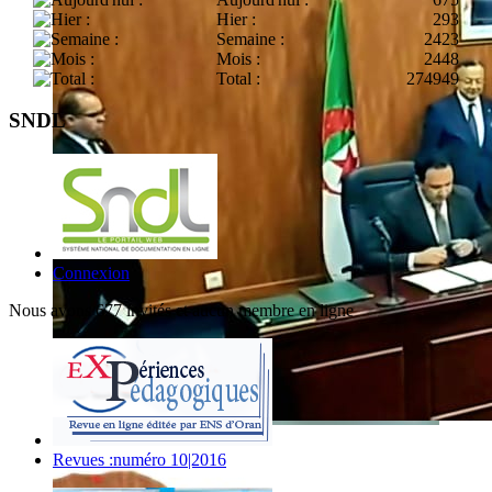
Hier :
293
Semaine :
2423
Mois :
2448
Total :
274949
SNDL
Connexion
Nous avons 677 invités et aucun membre en ligne
Revues :numéro 10|2016