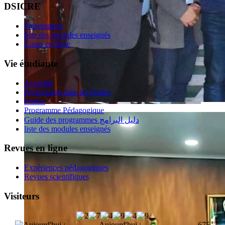
DSICRE
Présentation
liste des modules enseignés
Cours en ligne
Vie étudiante
Actualité
Progression dans les études
bourse
Programme Pédagogique
Guide des programmes دليل البرامج
liste des modules enseignés
Revues en ligne
Expériences pédagogiques
Revues scientifiques
Visiteurs
Aujourd'hui :
675