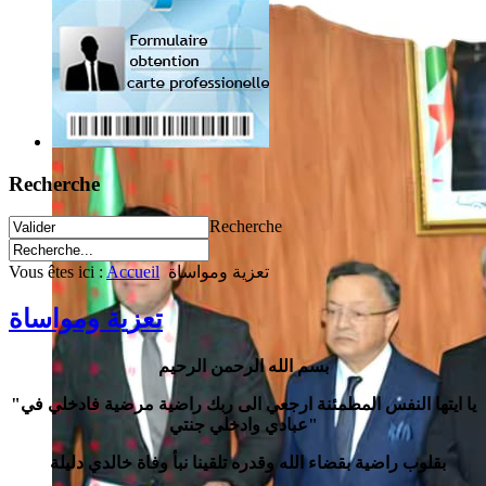
Recherche
Recherche
Vous êtes ici :
Accueil
تعزية ومواساة
تعزية ومواساة
بسم الله الرحمن الرحيم
"يا ايتها النفس المطمئنة ارجعي الى ربك راضية مرضية فادخلي في
عبادي وادخلي جنتي"
بقلوب راضية بقضاء الله وقدره تلقينا نبأ وفاة خالدي دليلة