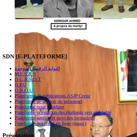
SDN [E-PLATEFORME]
البوابة الرقمية الموحدة
M.E.S.R.S
D.G.R.S.D.T
O.P.U
O.N.O.U
Plateforme de publications ASJP Cerist
Plateforme de gestion du personnel
Plateforme pour l'étudiant
Plateforme orientation des étudiants vers spécialité
Plateforme gestion et suivi des formations
Plateforme des cours en ligne (mooc)
Présentation