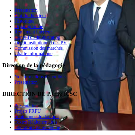
Présentation
Mot du directeur
Historique
Organigramme
Règlement intérieur
Conseil d'administration
Dépôt institutionnel des PV
Commission des marchés
Charte informatique
Direction de la pédagogie
Nos formations disponibles
Présentation
DIRECTION DE P.G & R.SC
Présentation
Projets PRFU
Soutenance de doctorat
Textes Réglementaires
laboratoire de recherche