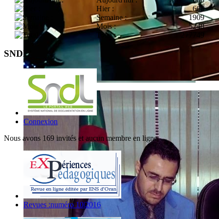
Hier :
666
Semaine :
1909
Mois :
5248
Total :
277749
SNDL
Connexion
Nous avons 169 invités et aucun membre en ligne
Revues :numéro 10|2016