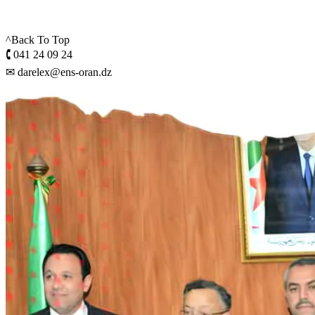
^Back To Top
🕻 041 24 09 24
✉ darelex@ens-oran.dz