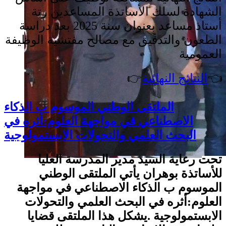
الشهادة لسلك الأساتذة المساعدين رتة
أستاذ مساعد بعنوان سنة 2025 بعد دراسة
الطعون والتدقيق مع
مصالح مفتشية الوظيفة
العمومية
👈
النتائج النهائية
👉
الملتقى الوطني الموسوم ب الذكاء
الاصطناعي في مواجهة العلوم:أثره في
البحث العلمي والتحولات الابستمولوجية
تحت رعاية السيد مدير المدرسة العليا
للأساتذة بوهران يأتي الملتقى الوطني
الموسوم ب الذكاء الاصطناعي في مواجهة
العلوم:أثره في البحث العلمي والتحولات
الابستمولوجية .يشكل هذا الملتقى قضايا