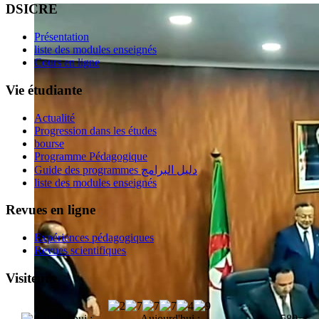
DSICRE
Présentation
liste des modules enseignés
Cours en ligne
Vie étudiante
Actualité
Progression dans les études
bourse
Programme Pédagogique
Guide des programmes دليل البرامج
liste des modules enseignés
Revues en ligne
Expériences pédagogiques
Revues scientifiques
Visiteurs
Aujourd'hui :
580