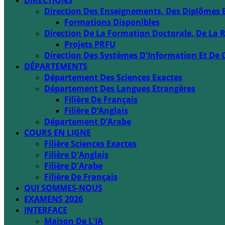
DIRECTIONS
Direction Des Enseignements, Des Diplômes 
Formations Disponibles
Direction De La Formation Doctorale, De La R
Projets PRFU
Direction Des Systèmes D'Information Et De 
DÉPARTEMENTS
Département Des Sciences Exactes
Département Des Langues Etrangères
Filière De Français
Filière D’Anglais
Département D’Arabe
COURS EN LIGNE
Filière Sciences Exactes
Filière D'Anglais
Filière D'Arabe
Filière De Français
QUI SOMMES-NOUS
EXAMENS 2026
INTERFACE
Maison De L'IA