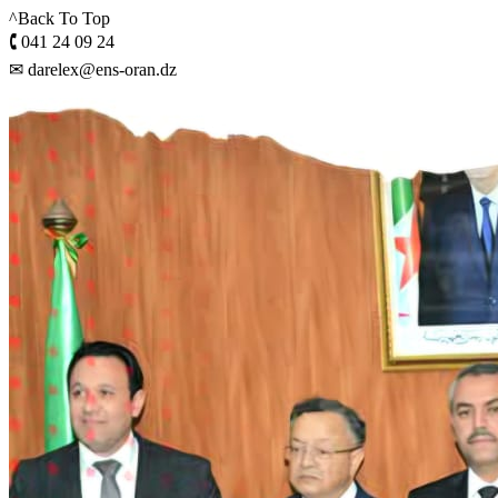
^Back To Top
🕻 041 24 09 24
✉ darelex@ens-oran.dz