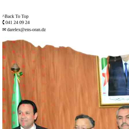
^Back To Top
🕻 041 24 09 24
✉ darelex@ens-oran.dz