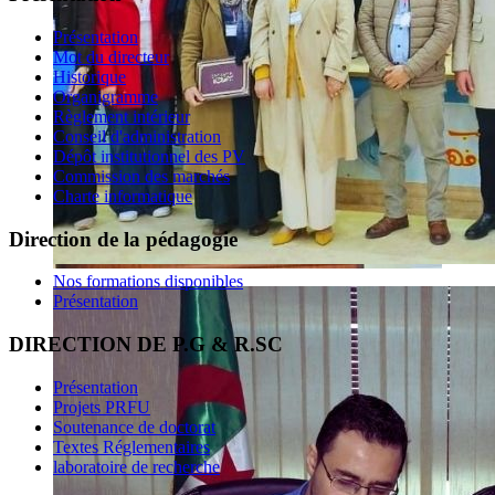
Présentation
Mot du directeur
Historique
Organigramme
Règlement intérieur
Conseil d'administration
Dépôt institutionnel des PV
Commission des marchés
Charte informatique
Direction de la pédagogie
Nos formations disponibles
Présentation
DIRECTION DE P.G & R.SC
Présentation
Projets PRFU
Soutenance de doctorat
Textes Réglementaires
laboratoire de recherche