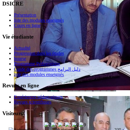
DSICRE
Présentation
liste des modules enseignés
Cours en ligne
Vie étudiante
Actualité
Progression dans les études
bourse
Programme Pédagogique
Guide des programmes دليل البرامج
liste des modules enseignés
Revues en ligne
Expériences pédagogiques
Revues scientifiques
Visiteurs
Aujourd'hui :
235