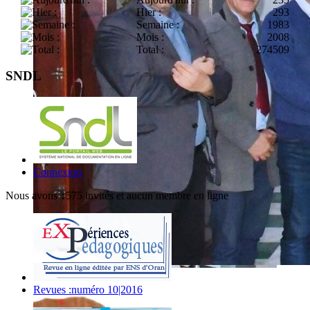
Hier :
293
Semaine :
1983
Mois :
2008
Total :
274509
SNDL
Connexion
Nous avons 1575 invités et aucun membre en ligne
Revues :numéro 10|2016