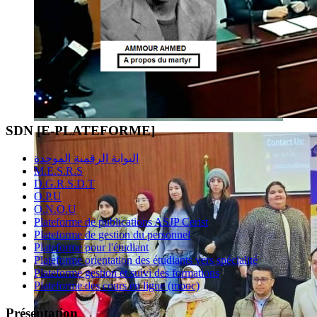
SDN [E-PLATEFORME]
البوابة الرقمية الموحدة
M.E.S.R.S
D.G.R.S.D.T
O.P.U
O.N.O.U
Plateforme de publications ASJP Cerist
Plateforme de gestion du personnel
Plateforme pour l'étudiant
Plateforme orientation des étudiants vers spécialité
Plateforme gestion et suivi des formations
Plateforme des cours en ligne (mooc)
Présentation