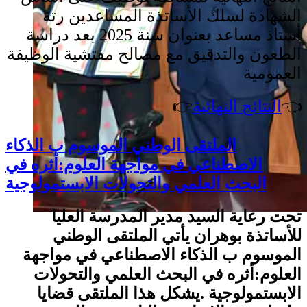
الشهادة لسلك الأساتذة المساعدين رتة
أستاذ مساعد بعنوان سنة 2025 بعد دراسة
الطعون والتدقيق مع
مصالح مفتشية الوظيفة
العمومية
👈
النتائج النهائية
👉
الملتقى الوطني الموسوم ب الذكاء
الاصطناعي في مواجهة العلوم:أثره في
البحث العلمي والتحولات الابستمولوجية
تحت رعاية السيد مدير المدرسة العليا
للأساتذة بوهران يأتي الملتقى الوطني
الموسوم ب الذكاء الاصطناعي في مواجهة
العلوم:أثره في البحث العلمي والتحولات
الابستمولوجية .يشكل هذا الملتقى قضايا