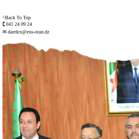
^Back To Top
🕻 041 24 09 24
✉ darelex@ens-oran.dz