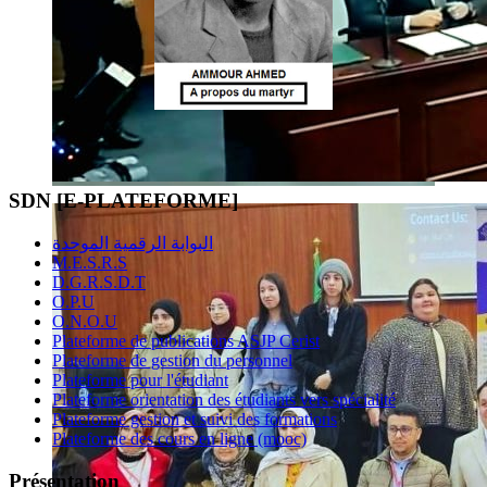
SDN [E-PLATEFORME]
البوابة الرقمية الموحدة
M.E.S.R.S
D.G.R.S.D.T
O.P.U
O.N.O.U
Plateforme de publications ASJP Cerist
Plateforme de gestion du personnel
Plateforme pour l'étudiant
Plateforme orientation des étudiants vers spécialité
Plateforme gestion et suivi des formations
Plateforme des cours en ligne (mooc)
Présentation