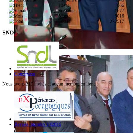
Hier :
666
Semaine :
1677
Mois :
5016
Total :
277517
SNDL
Connexion
Nous avons 317 invités et aucun membre en ligne
Revues :numéro 10|2016