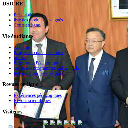
DSICRE
Présentation
liste des modules enseignés
Cours en ligne
Vie étudiante
Actualité
Progression dans les études
bourse
Programme Pédagogique
Guide des programmes دليل البرامج
liste des modules enseignés
Revues en ligne
Expériences pédagogiques
Revues scientifiques
Visiteurs
Aujourd'hui :
348