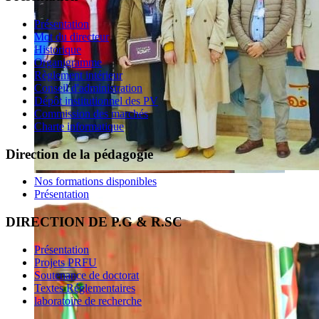
Présentation
Mot du directeur
Historique
Organigramme
Règlement intérieur
Conseil d'administration
Dépôt institutionnel des PV
Commission des marchés
Charte informatique
Direction de la pédagogie
Nos formations disponibles
Présentation
DIRECTION DE P.G & R.SC
Présentation
Projets PRFU
Soutenance de doctorat
Textes Réglementaires
laboratoire de recherche