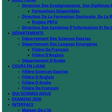
DIRECTIONS
Direction Des Enseignements, Des Diplômes 
Formations Disponibles
Direction De La Formation Doctorale, De La R
Projets PRFU
Direction Des Systèmes D'Information Et De 
DÉPARTEMENTS
Département Des Sciences Exactes
Département Des Langues Etrangères
Filière De Français
Filière D’Anglais
Département D’Arabe
COURS EN LIGNE
Filière Sciences Exactes
Filière D'Anglais
Filière D'Arabe
Filière De Français
QUI SOMMES-NOUS
EXAMENS 2026
INTERFACE
Maison De L'IA