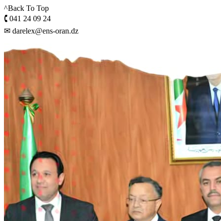
^Back To Top
🕻 041 24 09 24
✉ darelex@ens-oran.dz