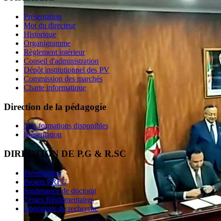
Présentation
Mot du directeur
Historique
Organigramme
Règlement intérieur
Conseil d'administration
Dépôt institutionnel des PV
Commission des marchés
Charte informatique
Direction de la pédagogie
Nos formations disponibles
Présentation
DIRECTION DE P.G & R.SC
Présentation
Projets PRFU
Soutenance de doctorat
Textes Réglementaires
laboratoire de recherche