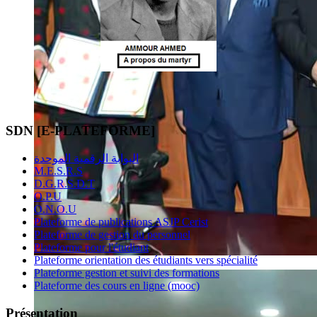
SDN [E-PLATEFORME]
البوابة الرقمية الموحدة
M.E.S.R.S
D.G.R.S.D.T
O.P.U
O.N.O.U
Plateforme de publications ASJP Cerist
Plateforme de gestion du personnel
Plateforme pour l'étudiant
Plateforme orientation des étudiants vers spécialité
Plateforme gestion et suivi des formations
Plateforme des cours en ligne (mooc)
Présentation