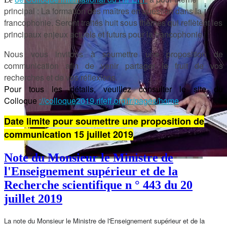
principal : La formation des maîtres en question dans la
francophonie. Seront traités huit sous thèmes qui reflètent les
principaux enjeux actuels et futurs pour la francophonie.
Nous vous invitons à soumettre une proposition de
communication afin de venir partager le fruit de vos
recherches et de vos réflexions.
Pour tous les détails, veuillez consulter le site du
Colloque
://colloque2019.rifeff.
org/fr/pages/home
Date limite pour soumettre une proposition de
communication 15
juillet 2019
Note du Monsieur le Ministre de
l'Enseignement supérieur et de la
Recherche scientifique n ° 443 du 20
juillet 2019
La note du Monsieur le Ministre de l'Enseignement supérieur et de la