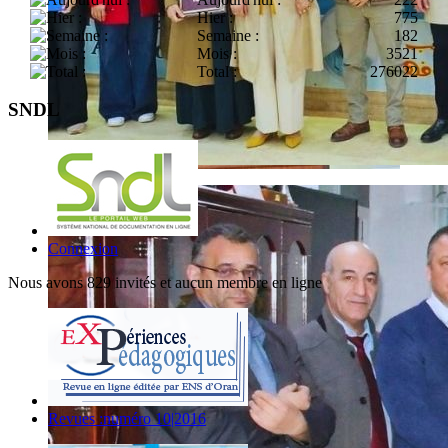
Hier :
775
Semaine :
182
Mois :
3521
Total :
276022
SNDL
Connexion
Nous avons 829 invités et aucun membre en ligne
Revues :numéro 10|2016