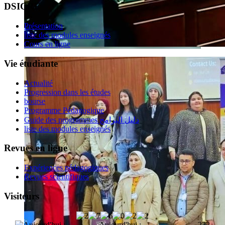
DSICRE
Présentation
liste des modules enseignés
Cours en ligne
Vie étudiante
Actualité
Progression dans les études
bourse
Programme Pédagogique
Guide des programmes دليل البرامج
liste des modules enseignés
Revues en ligne
Expériences pédagogiques
Revues scientifiques
Visiteurs
Aujourd'hui :
222