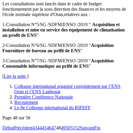
Les consultations sont lancés dans le cadre de budget
fonctionnement par la sous direction des finances et les moyens de
l'école normale supérieur d'Oran,relatives aux :
1-Consultation N°5/SG /SDFM/ENSO /2019 "
Acquisition et
installation et mise en service des équipement de climatisation
au profit de ENS
"
2-Consultation N°6/SG /SDFM/ENSO /2019 "
Acquisition
Fourniture de bureau au prifit de ENS
"
3-Consultation N°7/SG /SDFM/ENSO /2019 "
Acquisition
Consomable informatique au prifit de ENS
"
[
Lire la suite
]
Colloque international organisé conjointement par l’ENS
Oran et l’ENS Laghouat
Première Conférence Nationale
Recrutement
Le 8e Colloque international du RIFEFF
Page 48 sur 58
Début
Précédent
43
44
45
46
47
48
49
50
51
52
Suivant
Fin