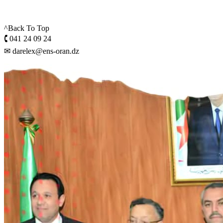
^Back To Top
🕻 041 24 09 24
✉ darelex@ens-oran.dz