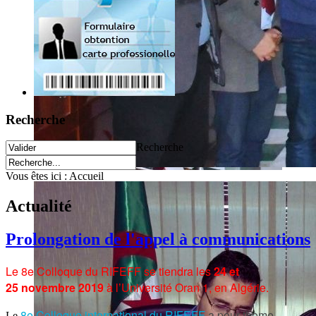
Recherche
Recherche
Vous êtes ici :
Accueil
Actualité
Prolongation de l'appel à communications
Le 8e Colloque du RIFEFF se tiendra les
24 et
25
novembre 2019
à l’Université Oran 1, en Algérie.
8e Colloque international du RIFEFF
a pour thème
Le