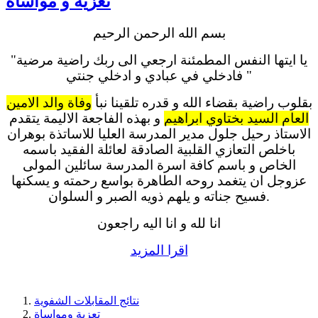
تعزية و مواساة
بسم الله الرحمن الرحيم
"يا ايتها النفس المطمئنة ارجعي الى ربك راضية مرضية
فادخلي في عبادي و ادخلي جنتي "
بقلوب راضية بقضاء الله و قدره تلقينا نبأ
وفاة والد الامين
العام السيد بختاوي ابراهيم
و بهذه الفاجعة الاليمة يتقدم
الاستاذ رحيل جلول مدير المدرسة العليا للاساتذة بوهران
باخلص التعازي القلبية الصادقة لعائلة الفقيد باسمه
الخاص و باسم كافة اسرة المدرسة سائلين المولى
عزوجل ان يتغمد روحه الطاهرة بواسع رحمته و يسكنها
فسيح جناته و يلهم ذويه الصبر و السلوان.
انا لله و انا اليه راجعون
اقرا المزيد
نتائج المقابلات الشفوية
تعزية ومواساة