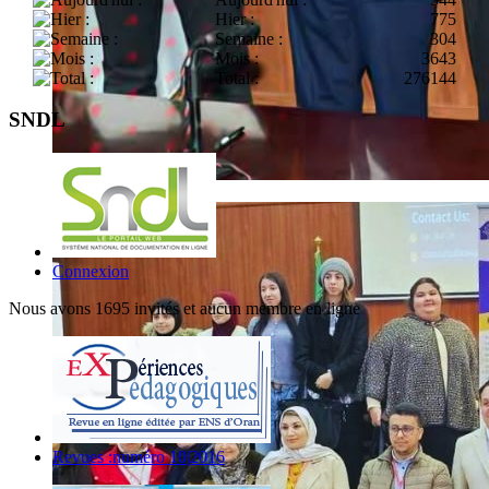
Hier :
775
Semaine :
304
Mois :
3643
Total :
276144
SNDL
Connexion
Nous avons 1695 invités et aucun membre en ligne
Revues :numéro 10|2016