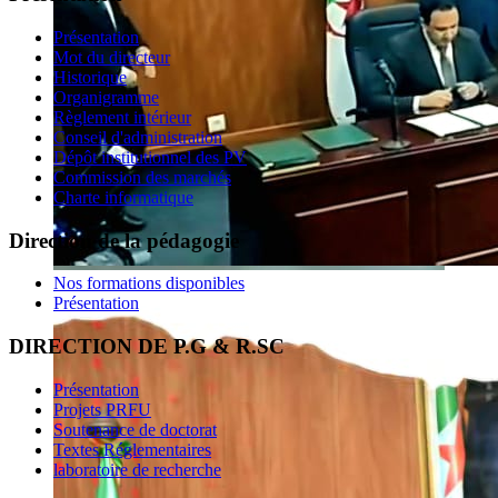
Présentation
Mot du directeur
Historique
Organigramme
Règlement intérieur
Conseil d'administration
Dépôt institutionnel des PV
Commission des marchés
Charte informatique
Direction de la pédagogie
Nos formations disponibles
Présentation
DIRECTION DE P.G & R.SC
Présentation
Projets PRFU
Soutenance de doctorat
Textes Réglementaires
laboratoire de recherche