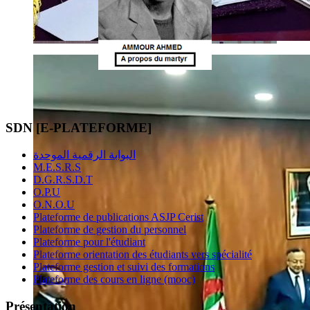
SDN [E-PLATEFORME]
البوابة الرقمية الموحدة
M.E.S.R.S
D.G.R.S.D.T
O.P.U
O.N.O.U
Plateforme de publications ASJP Cerist
Plateforme de gestion du personnel
Plateforme pour l'étudiant
Plateforme orientation des étudiants vers spécialité
Plateforme gestion et suivi des formations
Plateforme des cours en ligne (mooc)
Présentation