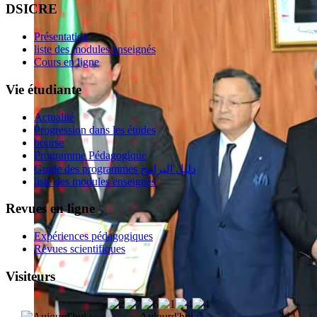
DSICRE
Présentation
liste des modules enseignés
Cours en ligne
Vie étudiante
Actualité
Progression dans les études
bourse
Programme Pédagogique
Guide des programmes دليل البرامج
liste des modules enseignés
Revues en ligne
Expériences pédagogiques
Revues scientifiques
Visiteurs
Aujourd'hui :
344