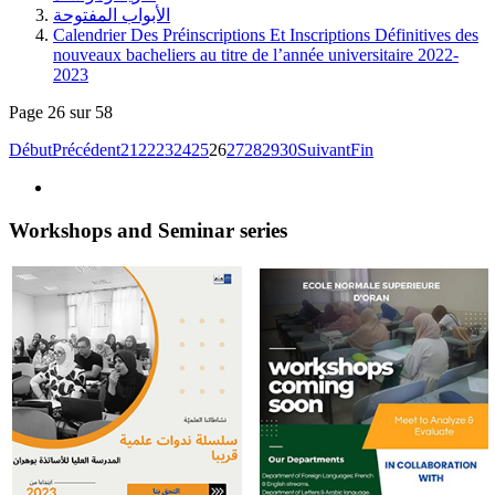
الأبواب المفتوحة
Calendrier Des Préinscriptions Et Inscriptions Définitives des
nouveaux bacheliers au titre de l’année universitaire 2022-
2023
Page 26 sur 58
Début
Précédent
21
22
23
24
25
26
27
28
29
30
Suivant
Fin
Workshops and Seminar series