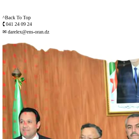
^Back To Top
🕻 041 24 09 24
✉ darelex@ens-oran.dz