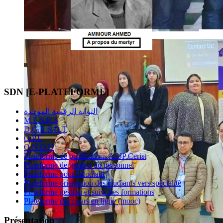
SDN [E-PLATEFORME]
البوابة الرقمية الموحدة
M.E.S.R.S
D.G.R.S.D.T
O.P.U
O.N.O.U
Plateforme de publications ASJP Cerist
Plateforme de gestion du personnel
Plateforme pour l'étudiant
Plateforme orientation des étudiants vers spécialité
Plateforme gestion et suivi des formations
Plateforme des cours en ligne (mooc)
Présentation