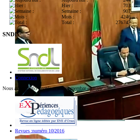
Hier :
703
Semaine :
907
Mois :
4246
Total :
276747
SNDL
Connexion
Nous avons 1865 invités et aucun membre en ligne
Revues :numéro 10|2016