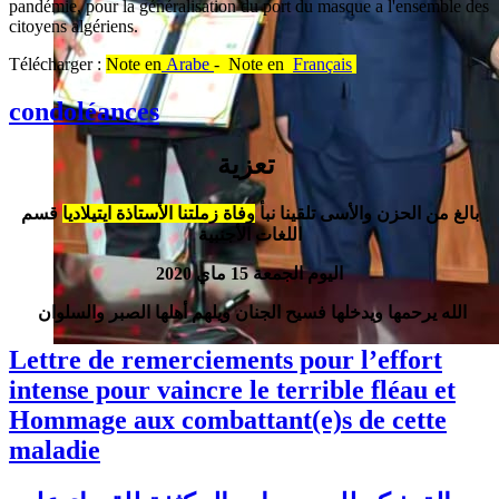
pandémie, pour la généralisation du port du masque a l'ensemble des
citoyens algériens.
Télécharger :
Note en
Arabe
- Note en
Français
condoléances
تعزية
بالغ من الحزن والأسى تلقينا نبأ
وفاة زملتنا الأستاذة ايتيلاديا
قسم
اللغات الأجنبية
اليوم الجمعة 15 ماي 2020
الله يرحمها ويدخلها فسيح الجنان ويلهم أهلها الصبر والسلوان
Lettre de remerciements pour l’effort
intense pour vaincre le terrible fléau et
Hommage aux combattant(e)s de cette
maladie