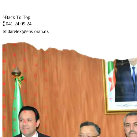
^Back To Top
🕻 041 24 09 24
✉ darelex@ens-oran.dz