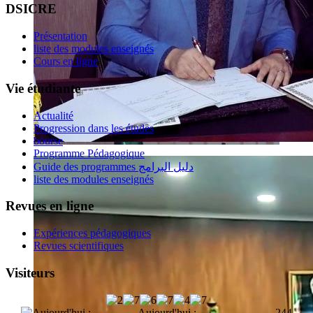
DSICRE
Présentation
liste des modules enseignés
Cours en ligne
Vie étudiante
Actualité
Progression dans les études
bourse
Programme Pédagogique
Guide des programmes دليل البرامج
liste des modules enseignés
Revues en ligne
Expériences pédagogiques
Revues scientifiques
Visiteurs
Aujourd'hui :
244