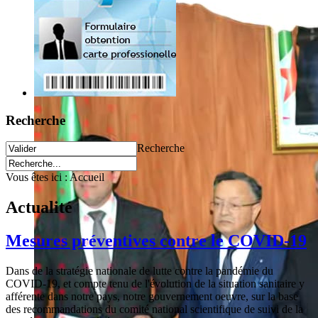
Recherche
Recherche
Vous êtes ici :
Accueil
Actualité
Mesures préventives contre le COVID-19
Dans de la stratégie nationale de lutte contre la pandémie du
COVID-19, et compte tenu de l'évolution de la situation sanitaire y
afférente dans notre pays, notre gouvernement oeuvre, sur la base
des recommandations du comité national scientifique de suivi de la