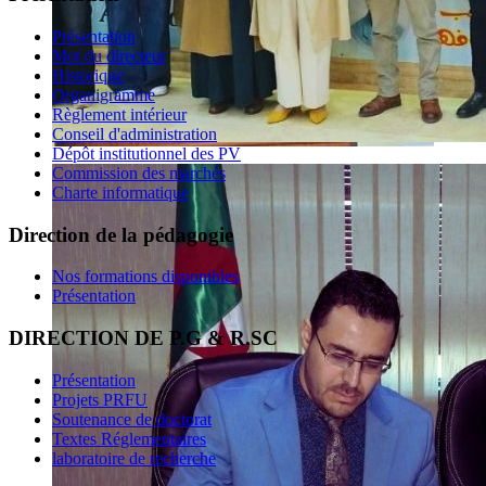
Présentation
Mot du directeur
Historique
Organigramme
Règlement intérieur
Conseil d'administration
Dépôt institutionnel des PV
Commission des marchés
Charte informatique
Direction de la pédagogie
Nos formations disponibles
Présentation
DIRECTION DE P.G & R.SC
Présentation
Projets PRFU
Soutenance de doctorat
Textes Réglementaires
laboratoire de recherche