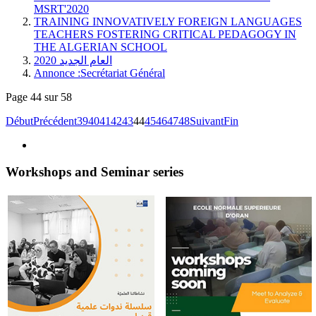
MSRT'2020
TRAINING INNOVATIVELY FOREIGN LANGUAGES
TEACHERS FOSTERING CRITICAL PEDAGOGY IN
THE ALGERIAN SCHOOL
العام الجديد 2020
Annonce :Secrétariat Général
Page 44 sur 58
Début
Précédent
39
40
41
42
43
44
45
46
47
48
Suivant
Fin
Workshops and Seminar series