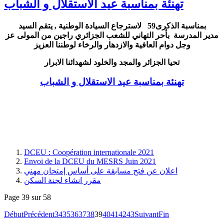
تهنئة بمناسبة عيد الاستقلال و الشباب
بمناسبة الذكرى59 لاسترجاع السيادة الوطنية , يتقم السيد
مدير المدرسة بأحر التهاني للشعب الجزائري راجين من المولى عز
وجل دوام العافية والازدهار والرخاء لوطننا العزيز
تحيا الجزائر والمجد والخلود لشهدائنا الابرار
تهنئة بمناسبة عيد الاستقلال و الشباب
DCEU : Coopération internationale 2021
Envoi de la DCEU du MESRS Juin 2021
اعلان عن فتح مسابقة على أساس إمتحان مهني
مقرر انشاء لجنة السكن
Page 39 sur 58
Début
Précédent
34
35
36
37
38
39
40
41
42
43
Suivant
Fin