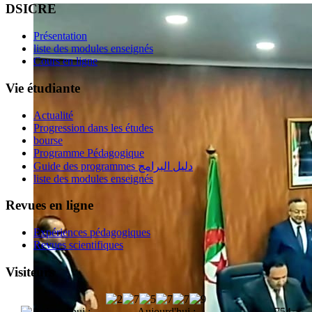
DSICRE
Présentation
liste des modules enseignés
Cours en ligne
Vie étudiante
Actualité
Progression dans les études
bourse
Programme Pédagogique
Guide des programmes دليل البرامج
liste des modules enseignés
Revues en ligne
Expériences pédagogiques
Revues scientifiques
Visiteurs
Aujourd'hui :
754