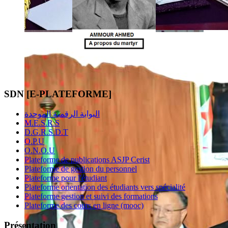
SDN [E-PLATEFORME]
البوابة الرقمية الموحدة
M.E.S.R.S
D.G.R.S.D.T
O.P.U
O.N.O.U
Plateforme de publications ASJP Cerist
Plateforme de gestion du personnel
Plateforme pour l'étudiant
Plateforme orientation des étudiants vers spécialité
Plateforme gestion et suivi des formations
Plateforme des cours en ligne (mooc)
Présentation