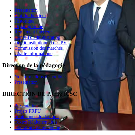
Présentation
Mot du directeur
Historique
Organigramme
Règlement intérieur
Conseil d'administration
Dépôt institutionnel des PV
Commission des marchés
Charte informatique
Direction de la pédagogie
Nos formations disponibles
Présentation
DIRECTION DE P.G & R.SC
Présentation
Projets PRFU
Soutenance de doctorat
Textes Réglementaires
laboratoire de recherche