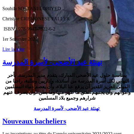
Souhila SOLTANI LOBIYED
Christine CREMONESE FALLER
ISBN : 978-9947-7822-6-2
1er Semestre 2021
Lire la suite
تهنئة عيد الأضحى- لأسرة المدرسة
بمناسبة حلول عيد الأضحى المبارك، يتقدم مدير المدرسة، بأحر
التهاني لكل أسرة المدرسة من أساتذة، وإداريين وطلبة، راجيا من
المولى العزيز القدير أن يرفع عنا البلاء، وأن يعصم دماء المسلمين
وأموالهم وأن يجنبهم الفتن ما ظهر منها وما بطن ،وأن يصرف عنهم
شرارهم وجميع بلاد المسلمين
تهنئة عيد الأضحى- لأسرة المدرسة
Nouveaux bacheliers
Les inscriptions au titre de l’année universitaire 2021/2022 sont