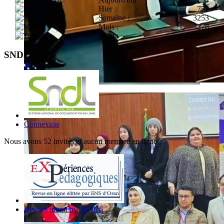
Hier :
751
Semaine :
3253
Mois :
3278
Total :
275779
SNDL
Connexion
Nous avons 52 invités et aucun membre en ligne
Revues :numéro 10|2016