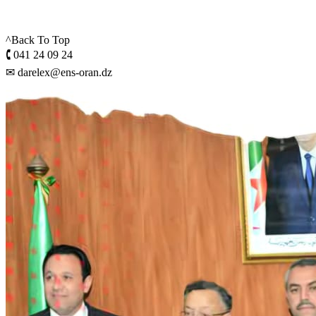
^Back To Top
🕻 041 24 09 24
✉ darelex@ens-oran.dz