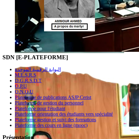
SDN [E-PLATEFORME]
البوابة الرقمية الموحدة
M.E.S.R.S
D.G.R.S.D.T
O.P.U
O.N.O.U
Plateforme de publications ASJP Cerist
Plateforme de gestion du personnel
Plateforme pour l'étudiant
Plateforme orientation des étudiants vers spécialité
Plateforme gestion et suivi des formations
Plateforme des cours en ligne (mooc)
Présentation