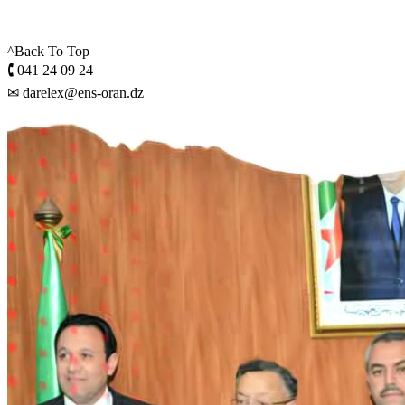
^Back To Top
🕻 041 24 09 24
✉ darelex@ens-oran.dz