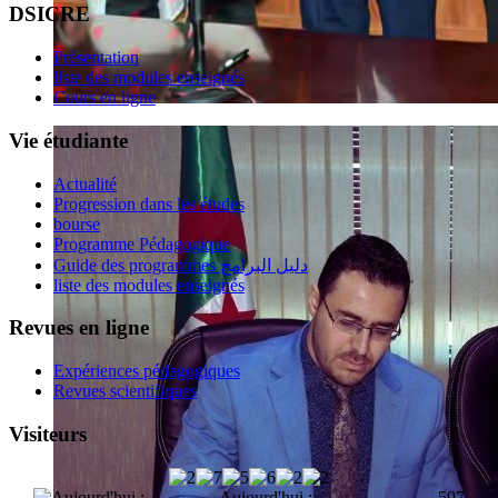
DSICRE
Présentation
liste des modules enseignés
Cours en ligne
Vie étudiante
Actualité
Progression dans les études
bourse
Programme Pédagogique
Guide des programmes دليل البرامج
liste des modules enseignés
Revues en ligne
Expériences pédagogiques
Revues scientifiques
Visiteurs
Aujourd'hui :
597