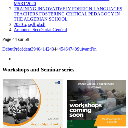
MSRT'2020
TRAINING INNOVATIVELY FOREIGN LANGUAGES
TEACHERS FOSTERING CRITICAL PEDAGOGY IN
THE ALGERIAN SCHOOL
العام الجديد 2020
Annonce :Secrétariat Général
Page 44 sur 58
Début
Précédent
39
40
41
42
43
44
45
46
47
48
Suivant
Fin
Workshops and Seminar series