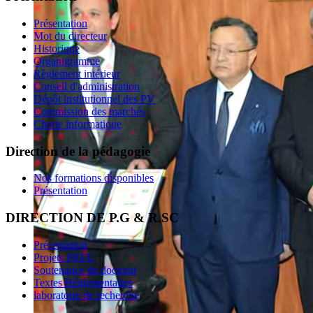
Présentation
Mot du directeur
Historique
Organigramme
Règlement intérieur
Conseil d'administration
Dépôt institutionnel des PV
Commission des marchés
Charte informatique
Direction de la pédagogie
Nos formations disponibles
Présentation
DIRECTION DE P.G & R.SC
Présentation
Projets PRFU
Soutenance de doctorat
Textes Réglementaires
laboratoire de recherche