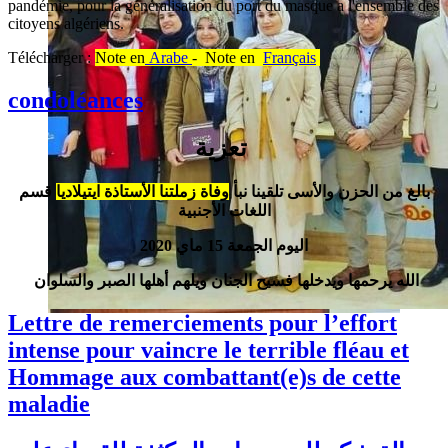
pandémie, pour la généralisation du port du masque a l'ensemble des
citoyens algériens.
Télécharger :
Note en
Arabe
- Note en
Français
condoléances
تعزية
بالغ من الحزن والأسى تلقينا نبأ
وفاة زملتنا الأستاذة ايتيلاديا
قسم
اللغات الأجنبية
اليوم الجمعة 15 ماي 2020
الله يرحمها ويدخلها فسيح الجنان ويلهم أهلها الصبر والسلوان
Lettre de remerciements pour l’effort
intense pour vaincre le terrible fléau et
Hommage aux combattant(e)s de cette
maladie