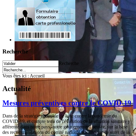
Recherche
Recherche
Vous êtes ici :
Accueil
Actualité
Mesures préventives contre le COVID-19
Dans de la stratégie nationale de lutte contre la pandémie du
COVID-19, et compte tenu de l'évolution de la situation sanitaire y
afférente dans notre pays, notre gouvernement oeuvre, sur la base
des recommandations du comité national scientifique de suivi de la