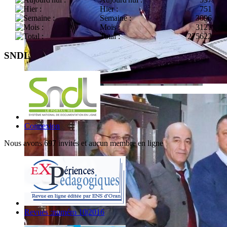
Hier :
751
Semaine :
3096
Mois :
3121
Total :
275622
SNDL
Connexion
Nous avons 697 invités et aucun membre en ligne
Revues :numéro 10|2016