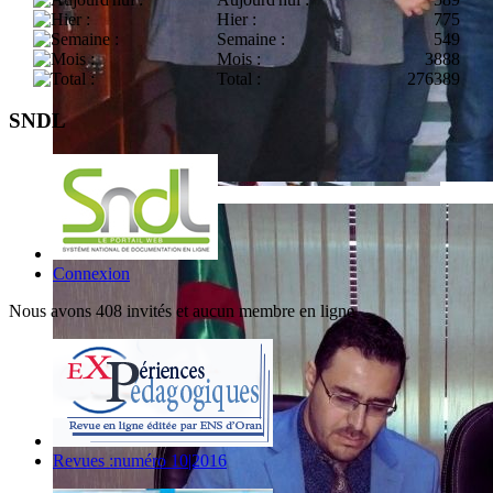
Hier :
775
Semaine :
549
Mois :
3888
Total :
276389
SNDL
Connexion
Nous avons 408 invités et aucun membre en ligne
Revues :numéro 10|2016