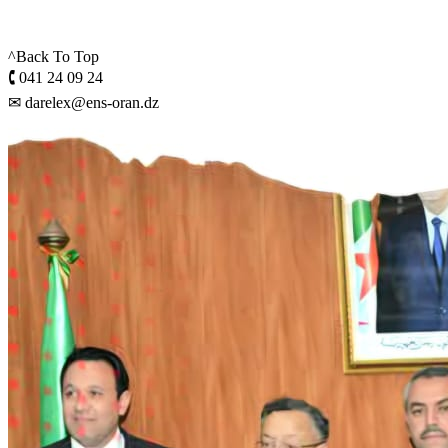
^Back To Top
🕻 041 24 09 24
✉ darelex@ens-oran.dz