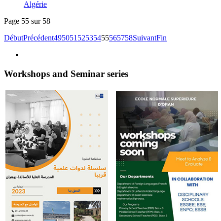
Algérie
Page 55 sur 58
Début
Précédent
49
50
51
52
53
54
55
56
57
58
Suivant
Fin
Workshops and Seminar series