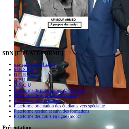
SDN [E-PLATEFORME]
البوابة الرقمية الموحدة
M.E.S.R.S
D.G.R.S.D.T
O.P.U
O.N.O.U
Plateforme de publications ASJP Cerist
Plateforme de gestion du personnel
Plateforme pour l'étudiant
Plateforme orientation des étudiants vers spécialité
Plateforme gestion et suivi des formations
Plateforme des cours en ligne (mooc)
Présentation