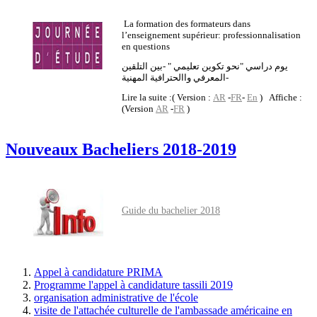
La formation des formateurs dans
l’enseignement supérieur: professionnalisation
en questions
يوم دراسي "نحو تكوين تعليمي " -بين التلقين
المعرفي واالحترافية المهنية-
Lire la suite :( Version :
AR
-
FR
-
En
) Affiche :
(Version
AR
-
FR
)
Nouveaux Bacheliers 2018-2019
Guide du bachelier 2018
Appel à candidature PRIMA
Programme l'appel à candidature tassili 2019
organisation administrative de l'école
visite de l'attachée culturelle de l'ambassade américaine en