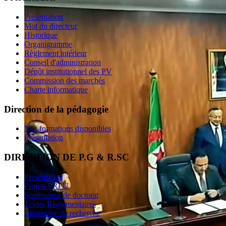
Présentation
Mot du directeur
Historique
Organigramme
Règlement intérieur
Conseil d'administration
Dépôt institutionnel des PV
Commission des marchés
Charte informatique
Direction de la pédagogie
Nos formations disponibles
Présentation
DIRECTION DE P.G & R.SC
Présentation
Projets PRFU
Soutenance de doctorat
Textes Réglementaires
laboratoire de recherche