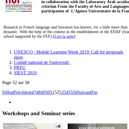
in collaboration with the Laboratory
Arab accultu
criticism
From the Faculty of Arts and Languages
participation of
L’Agence Universitaire de la Fr
Research in French language and literature has known, for a little more than 
dynamic. With the help of the context in the establishment of the EDAF (fra
school supported by the FEF),[
Lire la suite
]
UNESCO : Mobile Learning Week 2019: Call for proposals
open
Comité national de l'université.
PRFU
SIEST 2019
Page 52 sur 58
Début
Précédent
47
48
49
50
51
52
53
54
55
56
Suivant
Fin
Workshops and Seminar series