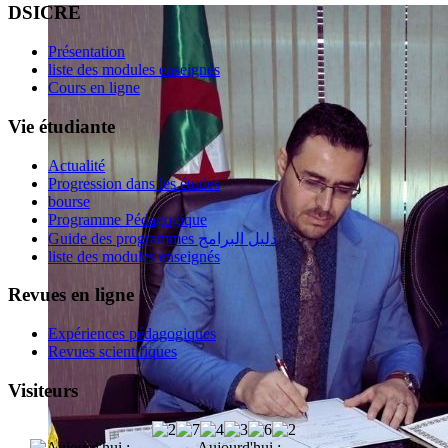
DSICRE
Présentation
liste des modules enseignés
Cours en ligne
Vie étudiante
Actualité
Progression dans les études
bourse
Programme Pédagogique
Guide des programmes دليل البرامج
liste des modules enseignés
Revues en ligne
Expériences pédagogiques
Revues scientifiques
Visiteurs
Aujourd'hui :
88