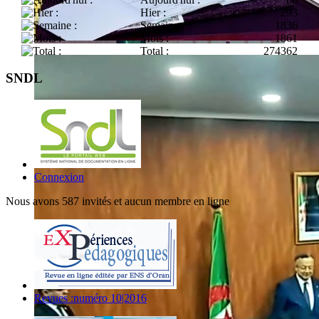
Hier :
293
Semaine :
1836
Mois :
1861
Total :
274362
SNDL
Connexion
Nous avons 587 invités et aucun membre en ligne
Revues :numéro 10|2016