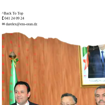
^Back To Top
🕻 041 24 09 24
✉ darelex@ens-oran.dz