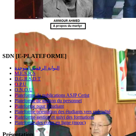
SDN [E-PLATEFORME]
البوابة الرقمية الموحدة
M.E.S.R.S
D.G.R.S.D.T
O.P.U
O.N.O.U
Plateforme de publications ASJP Cerist
Plateforme de gestion du personnel
Plateforme pour l'étudiant
Plateforme orientation des étudiants vers spécialité
Plateforme gestion et suivi des formations
Plateforme des cours en ligne (mooc)
Présentation