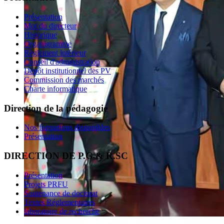
Présentation
Mot du directeur
Historique
Organigramme
Règlement intérieur
Conseil d'administration
Dépôt institutionnel des PV
Commission des marchés
Charte informatique
Direction de la pédagogie
Nos formations disponibles
Présentation
DIRECTION DE P.G & R.SC
Présentation
Projets PRFU
Soutenance de doctorat
Textes Réglementaires
laboratoire de recherche