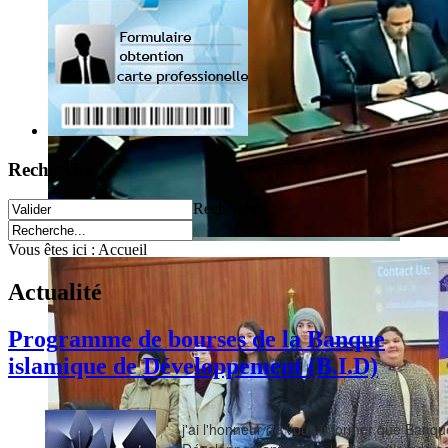
Recherche
Recherche
Vous êtes ici :
Accueil
Actualité
Programme de bourses de la Banque
islamique de Développement (B.I.D)
j'ai l'honneur de vous informer que Banq