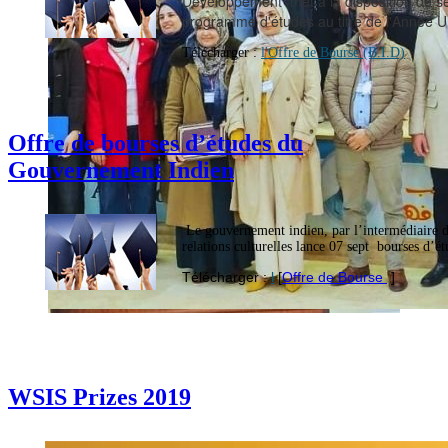
Développement met à la disposition de 
programme d'études au titre de l'Année U
Télécharger :
l'Offre de Bourse (B.I.D)
Offre de bourses d’études du
Gouvernement Indien
Le gouvernement indien, par l’intermédiaire d
relations culturelles lance 07 sept bourses d’ét
Télécharger :
l
[
Offre de Bourse
]
WSIS Prizes 2019