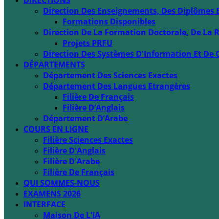
DIRECTIONS
Direction Des Enseignements, Des Diplômes 
Formations Disponibles
Direction De La Formation Doctorale, De La R
Projets PRFU
Direction Des Systèmes D'Information Et De 
DÉPARTEMENTS
Département Des Sciences Exactes
Département Des Langues Etrangères
Filière De Français
Filière D’Anglais
Département D’Arabe
COURS EN LIGNE
Filière Sciences Exactes
Filière D'Anglais
Filière D'Arabe
Filière De Français
QUI SOMMES-NOUS
EXAMENS 2026
INTERFACE
Maison De L'IA