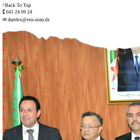
^Back To Top
🕻 041 24 09 24
✉ darelex@ens-oran.dz