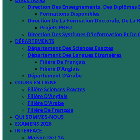
DIRECTIONS
Direction Des Enseignements, Des Diplômes 
Formations Disponibles
Direction De La Formation Doctorale, De La R
Projets PRFU
Direction Des Systèmes D'Information Et De 
DÉPARTEMENTS
Département Des Sciences Exactes
Département Des Langues Etrangères
Filière De Français
Filière D’Anglais
Département D’Arabe
COURS EN LIGNE
Filière Sciences Exactes
Filière D'Anglais
Filière D'Arabe
Filière De Français
QUI SOMMES-NOUS
EXAMENS 2026
INTERFACE
Maison De L'IA