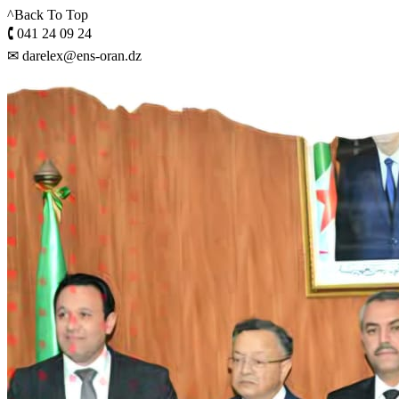
^Back To Top
🕻 041 24 09 24
✉ darelex@ens-oran.dz