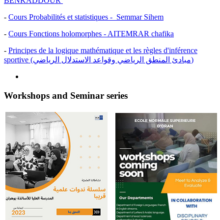
BENKADDOUR
-
Cours Probabilités et statistiques - Semmar Sihem
-
Cours Fonctions holomorphes - AITEMRAR chafika
-
Principes de la logique mathématique et les règles d'inférence
sportive (مبادئ المنطق الرياضي وقواعد الاستدلال الرياضي)
Workshops and Seminar series