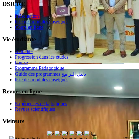
DSICRE
Présentation
liste des modules enseignés
Cours en ligne
Vie étudiante
Actualité
Progression dans les études
bourse
Programme Pédagogique
Guide des programmes دليل البرامج
liste des modules enseignés
Revues en ligne
Expériences pédagogiques
Revues scientifiques
Visiteurs
Aujourd'hui :
403