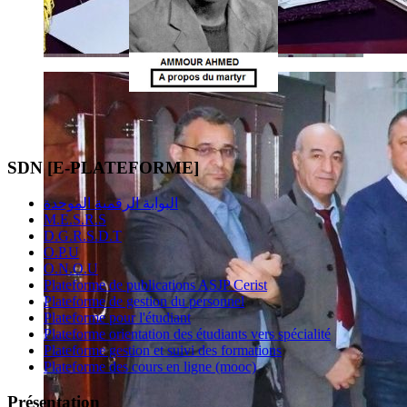
SDN [E-PLATEFORME]
البوابة الرقمية الموحدة
M.E.S.R.S
D.G.R.S.D.T
O.P.U
O.N.O.U
Plateforme de publications ASJP Cerist
Plateforme de gestion du personnel
Plateforme pour l'étudiant
Plateforme orientation des étudiants vers spécialité
Plateforme gestion et suivi des formations
Plateforme des cours en ligne (mooc)
Présentation