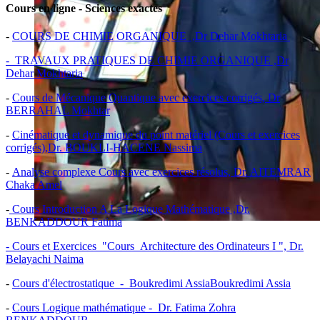
Cours en ligne - Sciences exactes
-
COURS DE CHIMIE ORGANIQUE ,Dr Dehar Mokhtaria
- TRAVAUX PRATIQUES DE CHIMIE ORGANIQUE ,Dr
Dehar Mokhtaria
-
Cours de Mécanique Quantique avec exercices corrigés, Dr
BERRAHAL Mokhtar
-
Cinématique et dynamique du point matériel (Cours et exercices
corrigés),Dr. BOUKLI-HACENE Nassima
-
Analyse complexe Cours avec exercices résolus, Dr. AITEMRAR
Chaka Amel
-
Cours Introduction A La Logique Mathématique ,Dr.
BENKADDOUR Fatima
- Cours et Exercices "Cours Architecture des Ordinateurs I ", Dr.
Belayachi Naima
-
Cours d'électrostatique - Boukredimi AssiaBoukredimi Assia
-
Cours Logique mathématique - Dr. Fatima Zohra