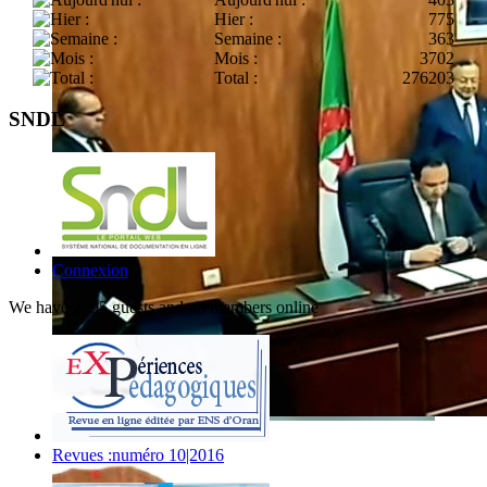
Hier :
775
Semaine :
363
Mois :
3702
Total :
276203
SNDL
Connexion
We have 2195 guests and no members online
Revues :numéro 10|2016