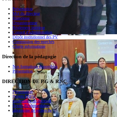
Présentation
Mot du directeur
Historique
Organigramme
Règlement intérieur
Conseil d'administration
Dépôt institutionnel des PV
Commission des marchés
Charte informatique
Direction de la pédagogie
Nos formations disponibles
Présentation
DIRECTION DE P.G & R.SC
Présentation
Projets PRFU
Soutenance de doctorat
Textes Réglementaires
laboratoire de recherche