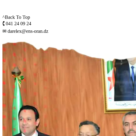
^Back To Top
🕻 041 24 09 24
✉ darelex@ens-oran.dz