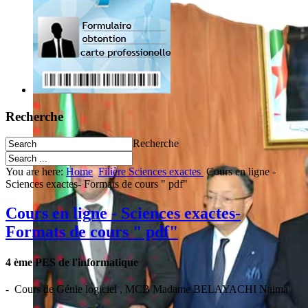
Recherche
Recherche
You are here:
Home
Filière Sciences exactes
Cours en ligne -
Sciences exactes- Formats de cours " pdf"
Cours en ligne - Sciences exactes-
Formats de cours " pdf"
4 ème PES de l'informatique
- Cours de Génie logiciel , MCB Madame BELAYACHI Naima